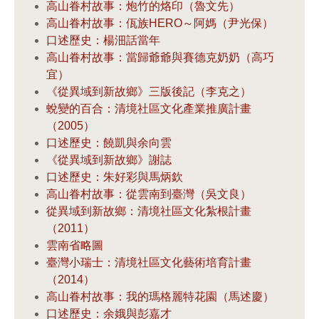
高山眷村故事：炮竹的烙印（魯文先）
高山眷村故事：佤族HERO～阿媽（尹光保）
口述歷史：楊沺話當年
高山眷村故事：當歸爺爺與賽德克奶奶（高巧
宜）
《從異域到新故鄉》三版後記（李克之）
蛻變的百合：清境社區文化產業推廣計畫
（2005）
口述歷史：饒凱與余向雲
《從異域到新故鄉》謝誌
口述歷史：朱好彩與馬炳欽
高山眷村故事：從雲南到臺灣（吳文良）
從異域到新故鄉：清境社區文化紮根計畫
（2011）
雲南省略圖
臺灣小瑞士：清境社區文化藝術培育計畫
（2014）
高山眷村故事：我的瑪格麗特花園（馬述慶）
口述歷史：余娥與彭嘉才