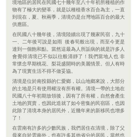
境地區的居民在民國七十幾年至八十年初所種植的作
物有了極大的變革，就是以種植香水百合為主，一直
到現在，夏、秋兩季，清境仍是台灣地區百合的最大
供應區。
在民國八十幾年後，清境陸續出現了幾家民宿，九十
一、二年後可說是如雨 後春筍般出現，而至今更是
達到一個飽和點。當然這最為人所詬病的就是許多人
會覺得清境已不似以往般清靜了！我們當地人也 非
常懷念早期桃花、梨花盛開時的美麗情景。但人有時
為了現實生活不得不做妥協。
清境是位於南投縣的仁愛鄉，以山地鄉來說，大部分
的土地是只有使用權沒有所有權。清境一帶的土地在
民國八十年初期放領後，因有了所有權，自然會產生
土地的買賣，也因此造就了如今密集的民宿區，也因
此除了清境本身的居民外，近幾年來的新移民也增多
了！
在雲南有許多的少數民族，我們居住在清境，除了父
母來自於雲南外，也有許多其他省分的居民，當然也