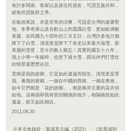
有許多閩南、客家以及原住民朋友，可謂五族共和，
絕無所謂族群之爭。
在氣候來說，亦是非常的涼爽，可說是台灣的避暑聖
地。冬季奇萊山及合歡山上的靄靄白雪，更如歐洲般
美麗。在民國九十四年的三月五日，台灣許多地方都
降下了白雪，清境更是降下了有史以來最大瑞雪。那
美麗的雪景，至今仍教人難忘！其實民國五十八年，
我上小學一年級時，也曾下過大雪，跟玩伴們打雪仗
的情景還歷歷在目。
雲南是我的故鄉，它是如此遙遠而陌生。清境更是育
我、養我的家鄉，一個在中國的西南、一個在東南，
如今它們都是「花的故鄉」，都是兩岸主要的花卉供
給地。這兩個和我有密切關係的地方，相隔雖然如此
遙遠，卻又如此相近。
2011.06.30
※本文收錄於：葉瑞其主編（2023），《從異域到