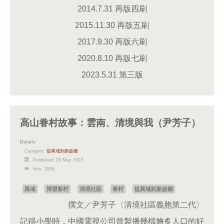
2014.7.31 再版四刷
2015.11.30 再版五刷
2017.9.30 再版六刷
2020.8.10 再版七刷
2023.5.31 第三版
高山眷村故事：雲南、清境與我（尹芳子）
Details
Category:
從異域到新故鄉
Published: 25 May 2023
Hits: 3506
異域
博望新村
清境社區
眷村
從異域到新故鄉
撰文／尹芳子〈清境社區義胞第二代〉
記得小學時，中國電視公司曾製播幾檔膾炙人口的好