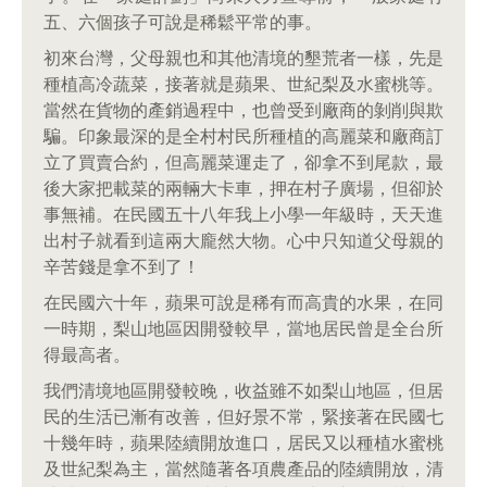
五、六個孩子可說是稀鬆平常的事。
初來台灣，父母親也和其他清境的墾荒者一樣，先是
種植高冷蔬菜，接著就是蘋果、世紀梨及水蜜桃等。
當然在貨物的產銷過程中，也曾受到廠商的剝削與欺
騙。印象最深的是全村村民所種植的高麗菜和廠商訂
立了買賣合約，但高麗菜運走了，卻拿不到尾款，最
後大家把載菜的兩輛大卡車，押在村子廣場，但卻於
事無補。在民國五十八年我上小學一年級時，天天進
出村子就看到這兩大龐然大物。心中只知道父母親的
辛苦錢是拿不到了！
在民國六十年，蘋果可說是稀有而高貴的水果，在同
一時期，梨山地區因開發較早，當地居民曾是全台所
得最高者。
我們清境地區開發較晚，收益雖不如梨山地區，但居
民的生活已漸有改善，但好景不常，緊接著在民國七
十幾年時，蘋果陸續開放進口，居民又以種植水蜜桃
及世紀梨為主，當然隨著各項農產品的陸續開放，清