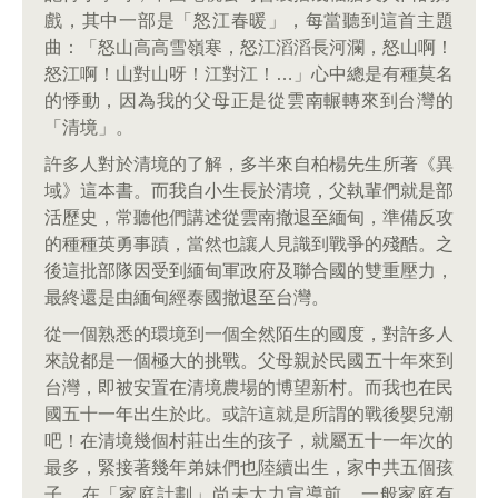
戲，其中一部是「怒江春暖」，每當聽到這首主題
曲：「怒山高高雪嶺寒，怒江滔滔長河瀾，怒山啊！
怒江啊！山對山呀！江對江！…」心中總是有種莫名
的悸動，因為我的父母正是從雲南輾轉來到台灣的
「清境」。
許多人對於清境的了解，多半來自柏楊先生所著《異
域》這本書。而我自小生長於清境，父執輩們就是部
活歷史，常聽他們講述從雲南撤退至緬甸，準備反攻
的種種英勇事蹟，當然也讓人見識到戰爭的殘酷。之
後這批部隊因受到緬甸軍政府及聯合國的雙重壓力，
最終還是由緬甸經泰國撤退至台灣。
從一個熟悉的環境到一個全然陌生的國度，對許多人
來說都是一個極大的挑戰。父母親於民國五十年來到
台灣，即被安置在清境農場的博望新村。而我也在民
國五十一年出生於此。或許這就是所謂的戰後嬰兒潮
吧！在清境幾個村莊出生的孩子，就屬五十一年次的
最多，緊接著幾年弟妹們也陸續出生，家中共五個孩
子。在「家庭計劃」尚未大力宣導前，一般家庭有