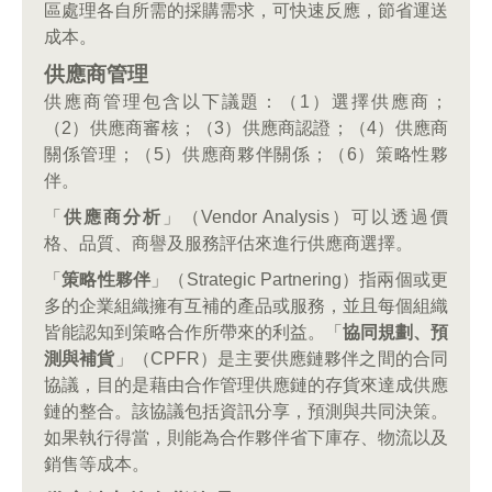
區處理各自所需的採購需求，可快速反應，節省運送
成本。
供應商管理
供應商管理包含以下議題：（1）選擇供應商；
（2）供應商審核；（3）供應商認證；（4）供應商
關係管理；（5）供應商夥伴關係；（6）策略性夥
伴。
「
供應商分析
」（Vendor Analysis）可以透過價
格、品質、商譽及服務評估來進行供應商選擇。
「
策略性夥伴
」（Strategic Partnering）指兩個或更
多的企業組織擁有互補的產品或服務，並且每個組織
皆能認知到策略合作所帶來的利益。「
協同規劃、預
測與補貨
」（CPFR）是主要供應鏈夥伴之間的合同
協議，目的是藉由合作管理供應鏈的存貨來達成供應
鏈的整合。該協議包括資訊分享，預測與共同決策。
如果執行得當，則能為合作夥伴省下庫存、物流以及
銷售等成本。