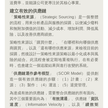
送費率，並能讓公司更專注於其核心事業。
建立有效的供應鏈
「
策略性來源
」（Strategic Sourcing）是一個整體
的流程，用來分析產品與服務的採購，以便減少廢料
和無附加價值的活動、減少成本、增加利潤、降低風
險，以及改善供應商績效。
策略性來源以「購買什麼」、「在哪裡和向哪個供應
商購買」，以及「還有哪些供應來源」來檢視目前的
採購，然後設計一策略性來源策略以最小化成本與風
險的組合。此流程會被定期地重複執行。在有必要
時，也會建立一個追蹤結果與進行改變的系統。
「
供應鏈運作參考模型
」 （SCOR Model） 提供創
造一個有效供應鏈的步驟：（1）計畫；（2）來
源；（3）製作；（4）運送；（5）退貨管理。
為達成有效的供應鏈，需要整合供應鏈的所有面向。
其中三個重要面向為：「
有效溝通
」、供應鏈「
資訊
速度
」（Information Velocity），以及「
績效矩