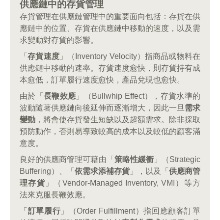
供應鏈中的存貨管理
存貨管理在供應鏈管理中的重要面向包括：存貨在供
應鏈中的位置、存貨在供應鏈中移動的速度，以及需
求變動對存貨的影響。
「
存貨速度
」（Inventory Velocity）指商品或物料在
供應鏈中移動的速率。存貨速度愈快，則存貨持有成
本愈低，訂單履行速度愈快，產品兌現也愈快。
由於「
長鞭效應
」（Bullwhip Effect），存貨水準的
波動隨著供應鏈向後延伸而逐漸增大，因此一旦
需求
變動
，將會使存貨發生短缺以及超額需求。除非採取
預防動作，否則易導致較高的成本以及較低的顧客滿
意度。
良好的供應商管理可藉由「
策略性緩衝
」（Strategic
Buffering）、「
依需求添補存貨
」，以及「
供應商管
理存貨
」（Vendor-Managed Inventory, VMI）等方
法來克服長鞭效應。
「
訂單履行
」（Order Fulfillment）指回應顧客訂單