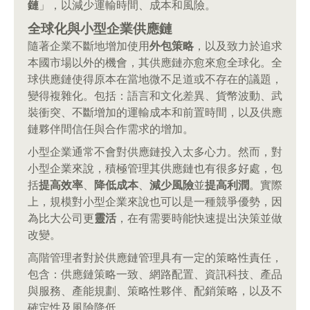
鏈
」，以減少運輸時間、成本和風險。
全球化與小型企業供應鏈
隨著企業不斷地增加使用
外包策略
，以及致力於追求
本國市場以外的機會，其供應鏈亦愈來愈全球化。全
球供應鏈使得原本在當地微不足道或不存在的議題，
變得複雜化。包括：語言和文化差異、貨幣波動、武
裝衝突、不斷增加的運輸成本和前置時間，以及供應
鏈夥伴間信任與合作需求的增加。
小型企業通常不會對供應鏈投入太多心力。然而，對
小型企業來說，積極管理其供應鏈也有很多好處，包
括
提高效率
、
降低成本
、
減少風險
並
提高利潤
。實際
上，規模對小型企業來說也可以是一種競爭優勢，因
為比大公司更
靈活
，在有需要時能快速提出決策並做
改變。
高階管理者對於供應鏈管理具有一定的策略性責任，
包含：供應鏈策略一致、網路配置、資訊科技、產品
與服務、產能規劃、策略性夥伴、配銷策略，以及不
確定性及風險降低。