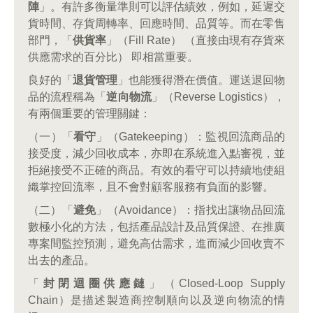
陣
」。有許多衡量準則可以評估績效，例如，延遲交
貨時間、存貨周轉率、回應時間、品質等。而在零售
部門，「
供貨率
」（Fill Rate） （直接由現有存貨來
供應需求的百分比） 即相當重要。
良好的「
退貨管理
」也能獲得潛在價值。運送退回物
品的流程稱為「
逆向物流
」（Reverse Logistics），
有兩個重要的管理關鍵：
（一）「
看守
」（Gatekeeping）：監視回流商品的
接受度，減少回收成本，亦即在系統進入點審視，並
拒絕接受不正確的商品。有效的看守可以持續地使組
織掌控回流率，且不會對顧客服務有負面的影響。
（二）「
避免
」（Avoidance）：指找出讓物品回流
數極小化的方法，包括產品設計及品質保證、在推廣
專案間監控預測，避免高估需求，進而減少回收賣不
出去的產品。
「
封閉迴圈供應鏈
」（Closed-Loop Supply
Chain）是描述製造商控制順向以及逆向物流的情