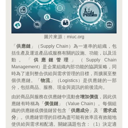
圖片來源：miuc.org
「
供應鏈
」（Supply Chain）為一連串的組織，包
括生產及運送產品或服務有關的設施、功能，以及活
動。「
供應鏈管理
」（Supply Chain
Management）是企業組織內部功能的協調策略，同
時為了達到整合供給與需求管理的目標，而擴展至整
個供應鏈。「
物流
」（Logistics）是供應鏈的一部
分，包括商品、服務、現金與資訊的前後流向。
由於商品與服務在供應鏈中流動會
增加價值
，因此供
應鏈有時稱為「
價值鏈
」（Value Chain）。每個組
織的供應鏈或價值鏈皆包含「
供應成分
」及「
需求成
分
」。供應鏈管理的目標為盡可能有效率且有效能地
使供給與需求相配適。關鍵議題包含：（1）決定適