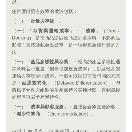
況。
使供應鏈更有效率的做法包括：
（一）「
批量與存貨
」。
（一）「
存貨與運輸成本
」：「
越庫
」（Cross-
Docking） 是指商品從供應商運到倉庫時，不將商品
卸載而直接裝載至出貨車，是一項避免倉儲作業的方
法。
（一）「
產品多樣性與存貨
」：較高的產品多樣性通
常意味著小批量（但會增加建置成本），以及較高的
運輸與存貨管理成本。一個可以縮短前置時間的方式
是「
延遲差異化
」（Delayed Differentiation），即
將標準元件與組裝的生產保持於某種狀態，直到最後
的程序再賦予差異特性。
（一）「
成本與顧客服務
」：直接從倉庫送達顧客，
「
減少中間商
」（Disintermediation）。
※以上整理自：何應欽譯（2019），Operations