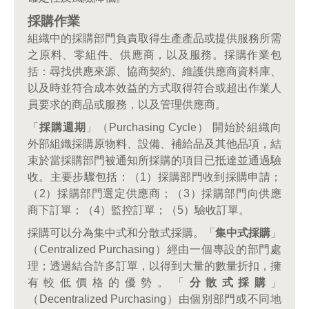
採購作業
組織中的採購部門負責取得生產產品或提供服務所需
之原料、零組件、供應商，以及服務。採購作業包
括：尋找供應來源、協商契約、維護供應商資料庫、
以及時並符合成本效益的方式取得符合或超出作業人
員要求的商品或服務，以及管理供應商。
「
採購週期
」（Purchasing Cycle） 開始於組織向
外部組織採購原物料、設備、補給品及其他品項，結
束於當採購部門被通知所採購的項目已抵達並通過驗
收。主要步驟包括：（1）採購部門收到採購申請；
（2）採購部門選定供應商；（3）採購部門向供應
商下訂單；（4）監控訂單；（5）驗收訂單。
採購可以分為集中式和分散式採購。「
集中式採購
」
（Centralized Purchasing）經由一個專設的部門處
理；透過結合許多訂單，以得到大量的數量折扣，擁
有較低價格的優勢。「
分散式採購
」
（Decentralized Purchasing）由個別部門或不同地