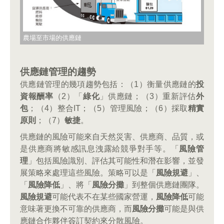
農場至市場的供應鏈
供應鏈管理的趨勢
供應鏈管理的幾項趨勢包括：（1）衡量供應鏈的
投
資報酬率
（2）「
綠化
」供應鏈；（3）重新評估
外
包
；（4）整合IT；（5）管理風險；（6）採取
精實
原則
；（7）
敏捷
。
供應鏈的風險可能來自天然災害、供應商、品質，或
是供應商將敏感訊息洩露給競爭對手等。「
風險管
理
」包括風險識別、評估其可能性和潛在影響，並發
展策略來處理這些風險。策略可以是「
風險規避
」、
「
風險降低
」、將「
風險分攤
」到整個供應鏈團隊。
風險規避
可能代表不在某些國家營運，
風險降低
可能
意味著更換不可靠的供應商，而
風險分攤
可能是與供
應鏈合作夥伴簽訂契約來分散風險。