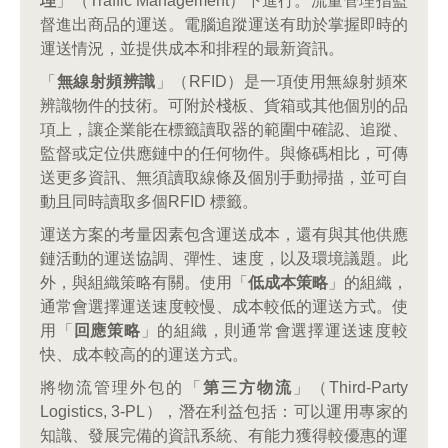
理
」（Traffic Management）下進行。流量管理指監
督進出商品的運送。電腦追蹤運送有助於掌握即時的
運送情況，並提供成本和排程的最新資訊。
「
無線射頻辨識
」（RFID）是一項使用無線射頻來
辨識物件的技術。可附於棧板、貨箱或其他個別的品
項上，讓企業能在標籤讀取器的範圍中確認、追蹤、
監督或定位供應鏈中的任何物件。與條碼相比，可傳
送更多資訊、無須讀取線條及個別手動掃描，並可自
動且同時讀取多個RFID 標籤。
運送方案的考量因素包含運送成本，還有與其他供應
鏈活動的運送協調、彈性、速度，以及環境議題。此
外，與組織策略有關。使用「
低成本策略
」的組織，
通常會選擇運送速度較慢、成本較低的運送方式。使
用「
回應策略
」的組織，則通常會選擇運送速度較
快、成本較高的的運送方式。
將物流管理外包的「
第三方物流
」（Third-Party
Logistics, 3-PL），潛在利益包括：可以運用專家的
知識、發展完備的資訊系統、有能力獲得較優惠的運