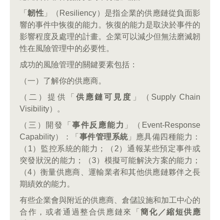
「
韌性
」（Resiliency）是指企業的供應鏈從負面影
響的事件中恢復的能力。恢復的能力是取決於事件的
影響程度及處理的計畫。企業可以減少但無法磨滅韌
性在風險管理中的必要性。
成功的風險管理的關鍵要素包括：
（一）了解你的供應商。
（二）提供「
供應鏈可見度
」（Supply Chain
Visibility）。
（三）開發「
事件反應能力
」（Event-Response
Capability）：「
事件管理系統
」應具備四種能力：
（1）監控系統的能力；（2）通報某些預定事件或
突發狀況的能力；（3）模擬可能解決方案的能力；
（4）衡量供應商、運輸業者和其他供應鏈夥伴之長
期績效的能力。
有些企業會與附近的供應商、倉儲設施和加工中心的
合作，或者通過整合供應鏈來「
簡化／縮短供應