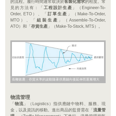
的流程。履行時間通常取決於
客製化需求
的程度。常
見的方法有：「
工程設計生產
」（Engineer-To-
Order, ETO）、「
訂單生產
」（Make-To-Order,
MTO）、「
組裝生產
」（Assemble-To-Order,
ATO）和「
存貨生產
」（Make-To-Stock, MTS）。
長鞭效應：存貨水準的波動隨著供應鏈向後延伸而逐漸增大
物流管理
「
物流
」（Logistics）指供應鏈中物料、服務、現
金，以及資訊的移動。進出商品的監督需在「
流量管