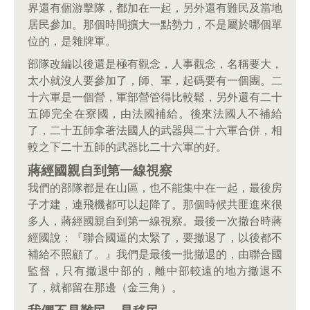
界還有個游擊隊，都加在一起，另外還有難民及當地
居民參加。那個時間擴大一點勢力，不是屬於哪個單
位的，是雜牌軍。
部隊改編以後還是極有觀念，人事觀念，名稱要大，
太小就沒人要參加了，師、軍，起碼要有一個團。二
十六軍是一個營，軍部營管得比較鬆，另外還有二十
五師完全在寮國，由法國補給。後來法國人不補給
了，二十五師拿著法國人的武器與二十六軍合併，相
較之下二十五師的武器比二十六軍的好。
蔣經國親自到第一線視察
我們的部隊都是在山區，也不能集中在一起，最後房
子才建，連飛機都可以起降了。那個時候共匪進來很
多人，蔣經國親自到第一線視察。最後一次撤台時蔣
經國說：『聯合國逼的太緊了，要撤退了，以後都不
補給不照顧了。』我們是最後一批撤退的，由聯合國
監督，只有撤退中部的，離中部較遠的地方撤退不
了，就都留在那邊（金三角）。