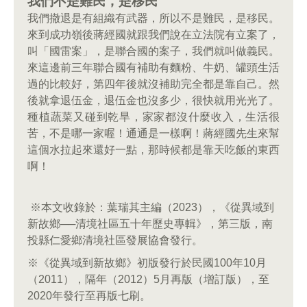
我們不是難民，是移民
我們撤退是有組織有武器，所以不是難民，是移民。
來到成功嶺後蔣經國就跟我們說在立法院有立案了，
叫「國雷案」，是聯合國的案子，我們就叫做義民。
來這邊前三年聯合國有補助有麵粉、牛奶、罐頭生活
過的比較好，第四年後就沒補助完全都是靠自己。然
後就拿退伍金，退伍金也沒多少，很快就用光光了。
種植蔬菜又碰到乾旱，家家都沒什麼收入，生活很
苦，不是哪一家喔！通通是一樣啊！蔣經國先生來幫
這個水拉起來還好一點，那時候都是靠天吃飯的東西
啊！
※本文收錄於：葉瑞其主編（2023），《從異域到
新故鄉──清境社區五十年歷史專輯》，第三版，南
投縣仁愛鄉清境社區發展協會發行。
※《從異域到新故鄉》初版發行於民國100年10月
（2011），隔年（2012）5月再版（增訂版），至
2020年發行至再版七刷。