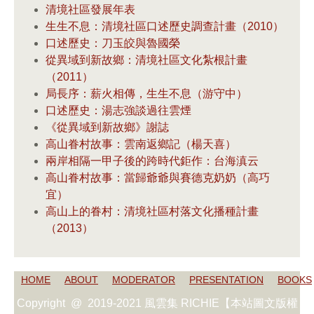
清境社區發展年表
生生不息：清境社區口述歷史調查計畫（2010）
口述歷史：刀玉皎與魯國榮
從異域到新故鄉：清境社區文化紮根計畫
（2011）
局長序：薪火相傳，生生不息（游守中）
口述歷史：湯志強談過往雲煙
《從異域到新故鄉》謝誌
高山眷村故事：雲南返鄉記（楊天喜）
兩岸相隔一甲子後的跨時代鉅作：台海滇云
高山眷村故事：當歸爺爺與賽德克奶奶（高巧
宜）
高山上的眷村：清境社區村落文化播種計畫
（2013）
HOME
ABOUT
MODERATOR
PRESENTATION
BOOKS
Copyright @ 2019-2021 風雲集 RICHIE【本站圖文版權