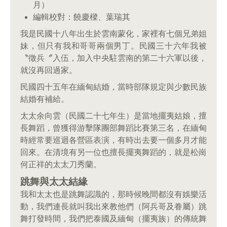
月）
編輯校對：饒慶樑、葉瑞其
我是民國十八年出生於雲南蒙化，家裡有七個兄弟姐
妹，但只有我和哥哥兩個男丁。民國三十六年我被
〝徵兵〞入伍，加入中央駐雲南的第二十六軍以後，
就沒再回過家。
民國四十五年在緬甸結婚，當時部隊規定與少數民族
結婚有補給。
太太余向雲（民國二十七年生）是當地擺夷姑娘，擅
長舞蹈，曾獲得游擊隊團部舞蹈比賽第三名，在緬甸
時經常要巡迴各營區表演，有時出去要一個多月才能
回來。在清境有另一位也擅長擺夷舞蹈的，就是松崗
何正祥的太太刀秀蘭。
跳舞與太太結緣
我和太太也是跳舞認識的，那時候晚間都沒有娛樂活
動，我們連長就叫我出來教他們（阿兵哥及眷屬）跳
舞打發時間，我們把泰國及緬甸（擺夷族）的傳統舞