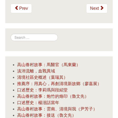
Prev
Next
Search
高山眷村故事：馬醫官（馬東蘭）
滇沛流離，血戰異域
清境社區史概述（葉瑞其）
推薦序：用真心，再創清境新故鄉（廖嘉展）
口述歷史：李莉瑪與段紹堂
高山眷村故事：炮竹的烙印（魯文先）
口述歷史：楊沺話當年
高山眷村故事：雲南、清境與我（尹芳子）
高山眷村故事：接送（魯文先）