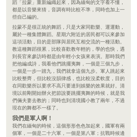
蹈「拉蒙」重新編織起來，因為緬甸的文字看不懂，
都是以音樂來猜，音調有時比較不準，同時也加上一
些自己編的。
拉蒙不是很正統的舞蹈，只是大家同歡樂、運運動，
屬於一種集體舞蹈。星期六附近的居民都可以來參加
這項活動，目的是部隊與居民互相交流的一種活動。
教這種舞蹈很累，比較喜歡教年輕的，學的也快，遇
到長官來參訪時都是由年輕小女孩來表演。那時我們
把他編成詩，我看他們跳擺夷舞，一個是三個九步，
一個是一步一踏九，我們就拿這個九步。軍人跳起來
比較整齊，但比較沒韻律感，也比較沒柔軟度，目的
在同歡樂所以要求不高只要達到娛樂的效果就好。清
境以前剛開始辦火把節說要跳擺夷舞的時候，就是我
們倆夫妻去教的；同時也到清境國小教了兩年，不過
現在的舞都不一樣了。
我們是軍人啊！
我們在緬甸的時候，這個形形色色加起來，國軍有兩
個軍，一個是二十六軍，一個是第八軍；抗戰時候邊