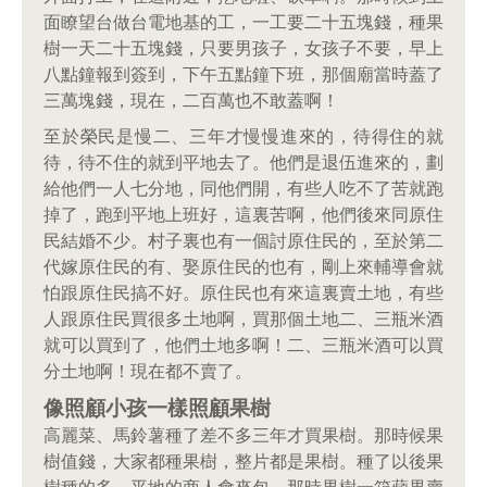
面瞭望台做台電地基的工，一工要二十五塊錢，種果
樹一天二十五塊錢，只要男孩子，女孩子不要，早上
八點鐘報到簽到，下午五點鐘下班，那個廟當時蓋了
三萬塊錢，現在，二百萬也不敢蓋啊！
至於榮民是慢二、三年才慢慢進來的，待得住的就
待，待不住的就到平地去了。他們是退伍進來的，劃
給他們一人七分地，同他們開，有些人吃不了苦就跑
掉了，跑到平地上班好，這裏苦啊，他們後來同原住
民結婚不少。村子裏也有一個討原住民的，至於第二
代嫁原住民的有、娶原住民的也有，剛上來輔導會就
怕跟原住民搞不好。原住民也有來這裏賣土地，有些
人跟原住民買很多土地啊，買那個土地二、三瓶米酒
就可以買到了，他們土地多啊！二、三瓶米酒可以買
分土地啊！現在都不賣了。
像照顧小孩一樣照顧果樹
高麗菜、馬鈴薯種了差不多三年才買果樹。那時候果
樹值錢，大家都種果樹，整片都是果樹。種了以後果