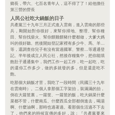
鄉長，帶六、七百名青年人，這不得了了！給他擔任
第三營的營長
人民公社吃大鍋飯的日子
共產黨三十九年三月正式進入雲南，進入雲南的那些
兵，剛開始對你很好，來幫你掃地、整理、幫你種
田、幫你找柴火、幫你餵雞餵豬什麼都做，大爹大媽
叫的很好聽。然後開始登記家裡有多少牛、馬、羊…
等，還調查你兒子有沒有當過國軍、警察…等通通登
記。半年後成立人民公社，然後存糧集中，把你能填
飽肚子通通集中，我們工作一起工作，吃一起吃，吃
的還你工作多少，做的多就發的多，但是還是吃不
飽。
吃那個大鍋飯才苦，我吃了一段時間（民國三十九年
在雲南時）。二個人拿那個工字架抬，裝滿滿的抬，
倒在大籮筐裏，一籮筐、一籮筐的飯，吃大鍋菜什麼
菜都不管，什麼南瓜、什麼西瓜全部都倒進去，喝湯
啊、什麼油啊，那時也過著過。看那個生活過不下去
了，他們來的時候宣傳的多好，說：『共產黨要來