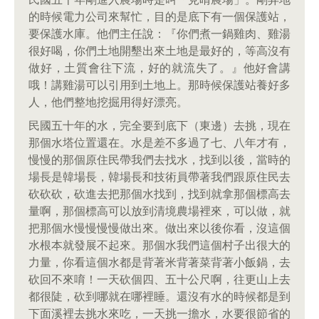
的時候電力公司來幫忙，目的是底下有一個保護站，
要保護水庫。他們主任說：『你們煮一鍋雞肉、雞湯
很好喝，你們土地開墾出來土地是最好的，等高沒有
做好，土質會往下流，好的就流失了。』他好會講
哦！講雞湯可以引用到土地上。那時候保護站養好多
人，他們整地挖掘用得好漂亮。
民國五十年的水，完全要到底下（東邊）去挑，現在
那個水塔位置還在。水是差不多過了七、八年才有，
慢慢的那個原住民帶我們去找水，找到以後，當時的
場長是韓場長，韓場長和技術員帶著我們跟原住民去
砍砍砍，砍進去把那個水找到，找到就拿那個標高去
量啊，那個標高可以放到清境農場裡來，可以做，就
把那個水慢慢慢慢做出來。做出來以後你看，沒這個
水根本就發展不起來。那個水我們這個村子出很大的
力量，你看這個水都是背著米背著菜背著小飯鍋，去
砍回不來唷！一天砍個四、五十公尺啊，往更山上去
都很陡，砍到哪就在哪裡睡。還沒有水的時候都是到
下面溪裡去挑水來吃，一天挑一擔水，水要很節省的