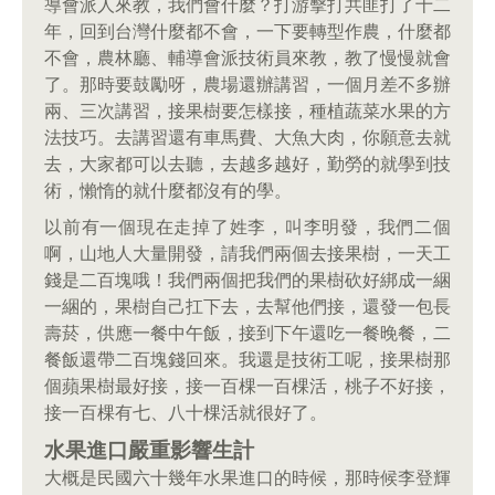
導會派人來教，我們會什麼？打游擊打共匪打了十二
年，回到台灣什麼都不會，一下要轉型作農，什麼都
不會，農林廳、輔導會派技術員來教，教了慢慢就會
了。那時要鼓勵呀，農場還辦講習，一個月差不多辦
兩、三次講習，接果樹要怎樣接，種植蔬菜水果的方
法技巧。去講習還有車馬費、大魚大肉，你願意去就
去，大家都可以去聽，去越多越好，勤勞的就學到技
術，懶惰的就什麼都沒有的學。
以前有一個現在走掉了姓李，叫李明發，我們二個
啊，山地人大量開發，請我們兩個去接果樹，一天工
錢是二百塊哦！我們兩個把我們的果樹砍好綁成一綑
一綑的，果樹自己扛下去，去幫他們接，還發一包長
壽菸，供應一餐中午飯，接到下午還吃一餐晚餐，二
餐飯還帶二百塊錢回來。我還是技術工呢，接果樹那
個蘋果樹最好接，接一百棵一百棵活，桃子不好接，
接一百棵有七、八十棵活就很好了。
水果進口嚴重影響生計
大概是民國六十幾年水果進口的時候，那時候李登輝