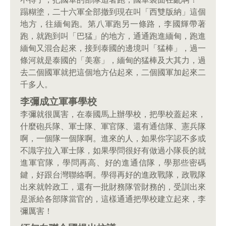
蹋糊塗，二十六軍全部撤到現在叫「西雙版納」這個
地方，往緬甸跑。第八軍跑另一條路，李國輝帶著
跑，就跑到叫「巴猛」的地方，通通跑進緬甸，跑進
緬甸又混合起來，接到泰國的邊境叫「猛棒」，過一
條河就是泰國的「美塞」，緬甸的猛棒及大其力，過
去二個國軍就把這個地方佔起來，二個國軍加起來二
千多人。
李彌成立軍事學校
李彌就很厲害，在泰國馬上辦學校，把學校蓋起來，
什麼砲兵隊、軍士隊、軍官隊、還有通信隊、憲兵隊
啊，一個隊一個隊啊。進來的人，如果你字認不多或
不識字拉入軍士隊，如果學問很好有做過小隊長的就
進軍官隊，學問再高、好的進通信隊，學那些密碼
鍵，好跟台灣聯絡啊。學得再好的進政戰隊，政戰隊
出來就幹政工，還有一批財務隊管財務的，受訓出來
是派給各部隊當官的，這樣通通把學校建立起來，李
彌厲害！