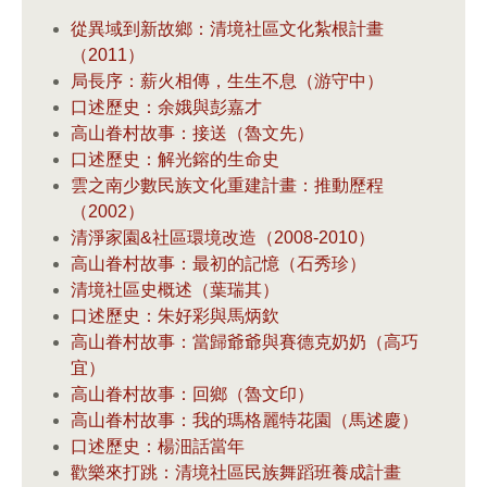
從異域到新故鄉：清境社區文化紮根計畫
（2011）
局長序：薪火相傳，生生不息（游守中）
口述歷史：余娥與彭嘉才
高山眷村故事：接送（魯文先）
口述歷史：解光鎔的生命史
雲之南少數民族文化重建計畫：推動歷程
（2002）
清淨家園&社區環境改造（2008-2010）
高山眷村故事：最初的記憶（石秀珍）
清境社區史概述（葉瑞其）
口述歷史：朱好彩與馬炳欽
高山眷村故事：當歸爺爺與賽德克奶奶（高巧
宜）
高山眷村故事：回鄉（魯文印）
高山眷村故事：我的瑪格麗特花園（馬述慶）
口述歷史：楊沺話當年
歡樂來打跳：清境社區民族舞蹈班養成計畫