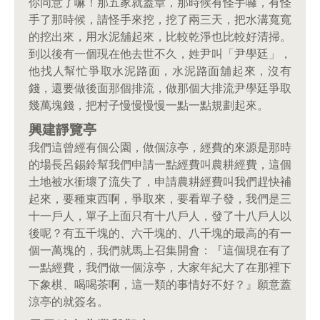
你同意了嘛！那五家就蓋章，那時候有怪手囉，有怪
手了那時候，請怪手來挖，挖了兩三天，把水溝寬寬
的挖出來，用水泥舖起來，比較乾淨也比較好清掃。
到以後有一個現在他去世不久，姓尹叫「尹學廷」，
他找人幫忙爭取水泥路面，水泥路面舖起來，沒有
錢，還要做後面那個排流，做那個大排流尹學廷爭取
幾萬塊錢，把村子慢慢慢慢一點一點規劃起來。
興建靜覽亭
我們這曾經有個公園，做個涼亭，經費的來源是那時
的場長呂錫鈴幫我們申請一點經費叫農耕經費，這個
土地被水衝壞了流失了，申請農耕經費叫我們趕快補
起來，要種東西啊，爭取來，要看單子發，我們是三
十一戶人，單子上面只有十八戶人，發了十八戶人以
後呢？有五千塊的、六千塊的、八千塊的最高的有一
個一萬塊的，我們就馬上召集開會：『這個現在有了
一點經費，我們做一個涼亭，大家年紀大了在那裡下
下象棋、喝喝茶啊，這一類的事情好不好？』願意蓋
涼亭的就簽名。