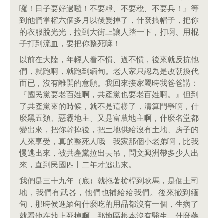
囉！日子要好過囉！不要糧、不要稅、不要兵！』等
到他們掌權六個多月以後變掉了，什麼搞帽子，把你
的衣服脫光光，拉到大街上讓人踏一下，打啊、用棍
子打到流血，要把你整死嘛！
以前在大陸，年輕人看不慣、過不慣，後來就反抗他
們，就跑啊，就跑到緬甸。老人家只認為是改朝換代
而已，沒有離開的意願。我回來接家屬時我爸爸講：
『國民黨要老百姓啊，共產黨也要老百姓啊。』但到
了共產黨來的時候，就不是這樣了，清算鬥爭啊，什
麼黑五類、惡霸地主、又是富農地主啊，什麼名堂都
變出來，把你幹掉後，把土地供給沒有土地、房子的
人來享受，真的整死人哦！我家那個小老弟啊，比我
慢逃出來，被共產黨拉出去吊，問文興洲帶多少人出
來，直到民國四十二年才逃出來。
我們是三十九年（底）就拖著槍桿到耿馬，是個土司
地，我們有武器，他們也補給給我們。後來撤到緬
甸，那時候進緬甸什麼吃的用品都沒有一個，生病了
就看他在地上死掉啊，那地區根本沒有醫生，什麼藥