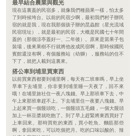
最早結合農業與觀光
現在這裏蓋的民宿多，就像我們種蘋果一樣，怕太多
了到時候垮台。以前的民宿少啊，最初我們村子辦民
宿的就是我，現在我那個孩子辦的昆蟲館（星光流域
民宿現址），就是最初的民宿，大概是民國七十年間
蓋的（那個涼亭蓋好一、二年後）。原來是當果子包
裝場，後來果樹不行就將他改成民宿啊，那時候國民
賓館還沒有啊，有個服務站（幼獅），服務站的住不
下了，就把人載到這裏來。
搭公車到埔里買東西
以前買東西都要到埔里啊，每天有二班車嗎，早上坐
早車下去埔里，你非要到埔里睡一天夜了，回不來
哦！在埔里旅社住一夜八塊錢。早上那班車下去，中
午上來那班車趕不上。下去埔里住一夜要八塊錢。早
上起來買一個饅頭吃，一個饅頭五毛錢，一個大饅頭
加上一杯豆槳就吃飽了。到了早上趕緊將東西買好了
上車回來。那時買乾的東西，買小乾魚、麵筋那些
啊，拿回來吃，可以吃個把月。吃的口味以酸的、辣