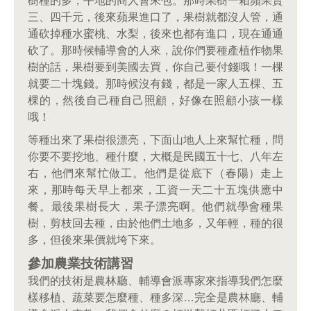
樹種的多，平地的商人會來包。那時果樹一箱蘋果賣
三、四千元，後來蘋果進口了，果樹就都沒人管，通
通砍掉種水蜜桃、水梨，後來也都有進口，現在通通
砍了。那時候輔導會的人來，說你們要種產植作物果
樹的話，果樹要到美國去買，你自己要付錢哦！一棵
就要二十塊錢。那時候沒有錢，都是一家人五棵、五
棵的，然後自己種自己照顧，好像在照顧小孩一樣
哦！
等種出來了果樹很漂亮，下面山地人上來幫忙種，問
你要不要挖地、種什麼，大概是民國五十七、八年左
右，他們來幫忙做工。他們是從底下（春陽）走上
來，那時每天早上都來，工資一天二十五塊供應中
餐。最後果樹長大，果子漂亮啊。他們就學會種果
樹，剪枝回去種，由於他們土地多，又年輕，種的很
多，但後來果價就垮下來。
參加農業技術講習
我們的技術是農林廳、輔導會派專家來指導我們怎麼
樣移植、蔬菜要怎麼種、種多深…完全是農林廳、輔