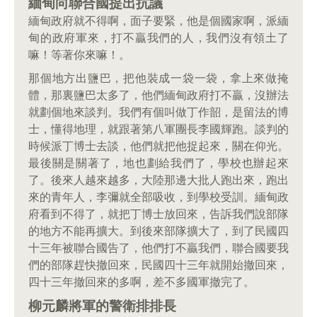
緬甸向聯合國提出抗議
緬甸政府就不得啊，面子要緊，他是個國家啊，派緬
甸的政府軍來，打不贏我們的人，我們沒有領土了
嘛！等著你來嘛！。
那個地方出鹽巴，把他裝成一袋一袋，拿上來做掩
體，那裏鹽巴太多了，他們緬甸政府打不贏，沒辦法
就劃個地來談判。我們有個叫做丁作韶，是留法的博
士，懂得地理，就跟著第八軍團長李國輝跑。談判的
時候派丁博士去談，他們就把他捉起來，關在仰光。
最後關是關著了，地也劃給我們了，學校也辦起來
了。後來人越來越多，大陸那邊大批人跑出來，跑出
來的青年人，李彌就全部吸收，到學校受訓。緬甸政
府看到不得了，就把丁博士放回來，告訴我們說部隊
的地方不能再擴大。到後來部隊擴大了，到了民國四
十三年被聯合國告了，他們打不贏我們，聯合國要我
們的部隊趕快撤回來，民國四十三年就開始撤回來，
四十三年撤回來的多啊，差不多國軍撤完了。
柳元麟將軍的警衛排排長