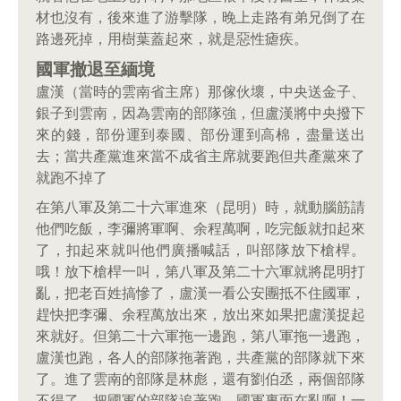
材也沒有，後來進了游擊隊，晚上走路有弟兄倒了在
路邊死掉，用樹葉蓋起來，就是惡性瘧疾。
國軍撤退至緬境
盧漢（當時的雲南省主席）那傢伙壞，中央送金子、
銀子到雲南，因為雲南的部隊強，但盧漢將中央撥下
來的錢，部份運到泰國、部份運到高棉，盡量送出
去；當共產黨進來當不成省主席就要跑但共產黨來了
就跑不掉了
在第八軍及第二十六軍進來（昆明）時，就動腦筋請
他們吃飯，李彌將軍啊、余程萬啊，吃完飯就扣起來
了，扣起來就叫他們廣播喊話，叫部隊放下槍桿。
哦！放下槍桿一叫，第八軍及第二十六軍就將昆明打
亂，把老百姓搞慘了，盧漢一看公安團抵不住國軍，
趕快把李彌、余程萬放出來，放出來如果把盧漢捉起
來就好。但第二十六軍拖一邊跑，第八軍拖一邊跑，
盧漢也跑，各人的部隊拖著跑，共產黨的部隊就下來
了。進了雲南的部隊是林彪，還有劉伯丞，兩個部隊
不得了，把國軍的部隊追著跑，國軍裏面在亂啊！一