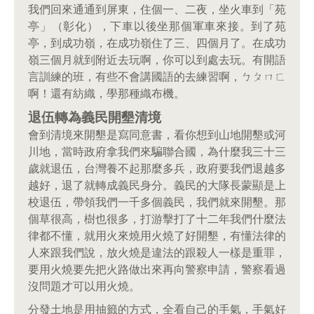
我們回來通通到屏東，住個一、二夜，坐火車到「苑
亭」（彰化），下車以後坐那個軍車來接。到了苑
亭，到成功嶺，在成功嶺住了三、四個月了。在成功
嶺三個月就到附近去玩啊，你可以到處去玩。有開語
言訓練的班，有些不會講國語的去練習啊，ㄅㄆㄇㄈ
啊！還有紡織，學那種織布機。
退伍轉為義民開墾清境
會到清境來開墾是寫同意書，看你想到山地開墾或河
川地，當時政府拿我們來騙聯合國，為什麼我三十三
歲就退伍，台灣養不起那麼多兵，政府要我們退越多
越好，退了就轉成義民身分。義民的大隊長蒙顯是上
校退伍，帶領我們一千多個義民，我們就來開墾。那
個草很高，樹也很多，打游擊打了十二年我們什麼法
律都不懂，就用火來燒用火燒了好開墾，有懂法律的
人來跟我們說，放火燒是違法的跟殺人一樣是重罪，
要用火燒要先把火路做出來再向警察申請，警察看過
沒問題才可以用火燒。
分發土地是用抽籤的方式，全看自己的手氣，手氣好