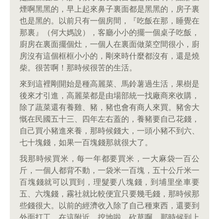
煙啊黑黑的，早上起來鼻子裏面都是黑黑的，房子裏
也是黑的。以前只有一個房間，『吃飯在那，睡覺在
那裏』（何大媽說），客廳小小的擺一個桌子吃飯，
廚房在裏面擺個灶，一個人在裏面做菜空間很小，廚
房沒有這個框框小小的，剛來時什麼都沒有，還是燒
柴。很苦啊！那時候很苦的生活。
來到這裡剛開始是種高麗菜、馬鈴薯過生活，果樹是
後來才引進，高麗菜都是由場部統一找廠商來收購，
除了蔬菜還有養雞、豬，豬也會有商人來買。豬舍大
慨在民國五十三、四年左右蓋的，養豬要自己花錢，
自己買小豬進來養，那時候錢大，一頭小豬不到六、
七十塊錢，如果一百塊錢那就很大了。
我那時候買米，每一年都要買米，一大麻袋一百公
斤，一個人都背不動，一袋米一百塊，五十公斤米一
百塊錢就可以買到，理髮要八塊錢，到埔里坐車要
五、六塊錢，霧社就比較便宜只要幾毛錢，那時候那
些錢很大。以前的經濟收入除了自己種東西，還要到
外面打工，在這附近，挖地啦、砍草啊。那時候到上