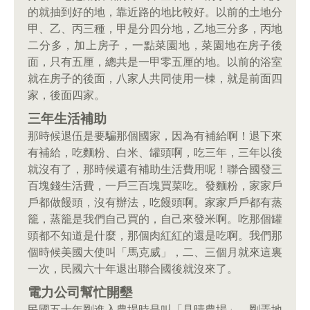
的就抽到好的地，靠近路的地比較好。以前的土地分
甲、乙、丙三種，甲是分四分地，乙地三分多，丙地
二分多，加上房子，一點菜園地，菜園地在房子後
面，只有五厘，總共是一甲零五厘的地。以前的浴室
就在房子的後面，八家人共同使用一棟，就是前面四
家，後面四家。
三年生活補助
那時候退伍是要騙那個國家，因為有補給啊！退下來
有補給，吃麵粉、白米、罐頭啊，吃三年，三年以後
就沒有了，那時候還有補助生活費用呢！聯合國發三
百塊錢生活費，一戶三百塊買菜吃。發麵粉，家家戶
戶都做饅頭，沒有辦法，吃饅頭啊。家家戶戶都有蒸
籠，蒸籠是我們自己買的，自己來發米啊。吃那個罐
頭都不知道是什麼，那個肉紅紅的還是吃啊。我們那
個時候美國大使叫「馬克威」，二、三個月就來這裏
一次，民國六十年退出聯合國後就沒來了。
電力公司幫忙開墾
民國五十年剛進入農場時是叫「見晴農場」。剛弄地