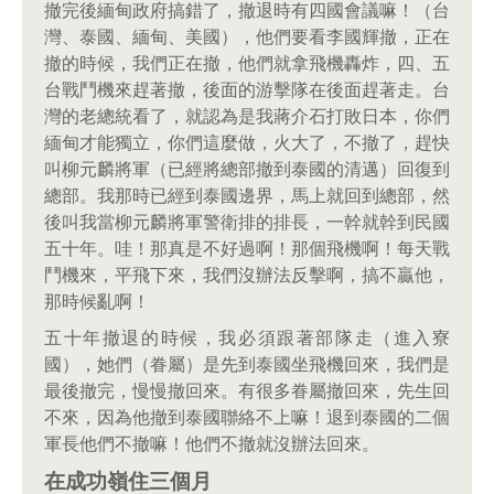
撤完後緬甸政府搞錯了，撤退時有四國會議嘛！（台
灣、泰國、緬甸、美國），他們要看李國輝撤，正在
撤的時候，我們正在撤，他們就拿飛機轟炸，四、五
台戰鬥機來趕著撤，後面的游擊隊在後面趕著走。台
灣的老總統看了，就認為是我蔣介石打敗日本，你們
緬甸才能獨立，你們這麼做，火大了，不撤了，趕快
叫柳元麟將軍（已經將總部撤到泰國的清邁）回復到
總部。我那時已經到泰國邊界，馬上就回到總部，然
後叫我當柳元麟將軍警衛排的排長，一幹就幹到民國
五十年。哇！那真是不好過啊！那個飛機啊！每天戰
鬥機來，平飛下來，我們沒辦法反擊啊，搞不贏他，
那時候亂啊！
五十年撤退的時候，我必須跟著部隊走（進入寮
國），她們（眷屬）是先到泰國坐飛機回來，我們是
最後撤完，慢慢撤回來。有很多眷屬撤回來，先生回
不來，因為他撤到泰國聯絡不上嘛！退到泰國的二個
軍長他們不撤嘛！他們不撤就沒辦法回來。
在成功嶺住三個月