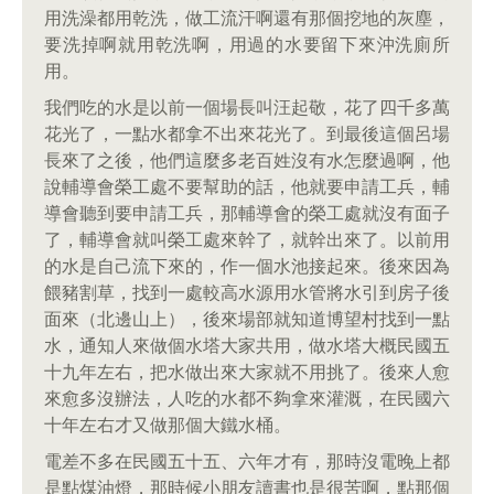
用洗澡都用乾洗，做工流汗啊還有那個挖地的灰塵，
要洗掉啊就用乾洗啊，用過的水要留下來沖洗廁所
用。
我們吃的水是以前一個場長叫汪起敬，花了四千多萬
花光了，一點水都拿不出來花光了。到最後這個呂場
長來了之後，他們這麼多老百姓沒有水怎麼過啊，他
說輔導會榮工處不要幫助的話，他就要申請工兵，輔
導會聽到要申請工兵，那輔導會的榮工處就沒有面子
了，輔導會就叫榮工處來幹了，就幹出來了。以前用
的水是自己流下來的，作一個水池接起來。後來因為
餵豬割草，找到一處較高水源用水管將水引到房子後
面來（北邊山上），後來場部就知道博望村找到一點
水，通知人來做個水塔大家共用，做水塔大概民國五
十九年左右，把水做出來大家就不用挑了。後來人愈
來愈多沒辦法，人吃的水都不夠拿來灌溉，在民國六
十年左右才又做那個大鐵水桶。
電差不多在民國五十五、六年才有，那時沒電晚上都
是點煤油燈，那時候小朋友讀書也是很苦啊，點那個