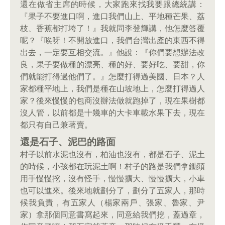
還在做省主席的時候，大家跑來找我要跟總統講：
『果子不要進口啊，進口我們山上、平地種芒果、荔
枝、香蕉都打垮了！』我就同李登輝講，他怎麼答覆
呢？『唉呀！不開放進口，我們台灣出產的東西不得
出去，一定要互相交流。』他說：『你們要想辦法改
良，果子要做種的漂亮、種的好、要好吃、要甜，你
們就能打得過他們了。』怎麼打得過美國、日本？人
家都種平地上，我們是種在山坡地上，怎麼打得過人
家？後來慢慢的包商沒辦法做就跑掉了，現在果樹都
沒人管，以前都是十幾車的大卡車載水果下去，現在
都只有自己兼著賣。
還是石子、泥巴的路面
村子以前水泥也沒有，柏油也沒有，都是石子、泥土
的時候，小孩都在玩泥土啊！村子的路是我們拿鋤頭
用手慢慢挖，沒有怪手，慢慢擴大、慢慢擴大，小車
也可以進來。後來地就劃分了，劃分了五家人，那時
候我負責，有五家人（楊家兩戶、張家、魯家、尹
家）拿那個同意書寫起來，同意給我們挖，蓋過章，