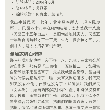
訪談時間：2004年6月
資料整理：吳冠霖
編輯校對：何壽生、葉瑞其
我出生於民國十七年，雲南昌寧縣人（現叫鳳慶
縣）。民國四十八年在緬甸結婚，太太差我十八歲
（民國三十五年出生），是緬甸當地擺夷人。民國五
十年到台灣時我才三十三歲，生有一個女孩才五、六
個月大，是太太揹著來到台灣。
參加家鄉自衛隊
那時的我年紀也輕，差不多十八、九歲，在家鄉公所
當自衛隊。那時是「三個抽一，五個抽二」，如果當
自衛隊就不用當國軍了，最後我就當自衛隊。當自衛
隊的時候共產黨來了…哇！大軍來到這麼多，我們家
鄉又沒有小偷，什麼也沒有了！然後就叫我們鄉長
（文興洲），給自衛隊解散回家生產，那時侯沒有答
應，後來共產黨就要鬥爭他、清算他，他就下命令各
堡寨聯合起來打共產黨，把他們的槍奪過來，有幾百
把槍，慢慢地退進緬甸跟李彌。李彌一看文興洲是當