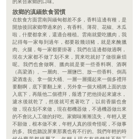
的來合家鄉的口味。
故鄉的滇緬飲食習慣
在飲食方面雲南與緬甸都差不多，香料這邊有種，是
開放後回家鄉帶過來的，有香料、薄荷、花椒、木瓜
啦，什麼都拿來，還適合種植。雲南就愛吃臘肉，我
記得每一家每到過年，都要殺幾頭豬，就是來醃臘
肉、火腿，每一家都要掛著，我們在這邊都做過啊，
現在大家都不做了划不來，買來吃就好了做很麻煩
呢。我們也會做啊、臘肉就是要一些香料啊、酒啊
（高梁酒）。一層肉、一層鹽巴、放一些香料、倒高
梁酒進去、拿一個大桶、一層一層擺起來一個多禮拜
要翻啊，底下要翻上來，另外拿一個大桶將上面的放
入底下，再蔭他二個禮拜，蔭透了把他掛起來濾水，
濾水後就乾了，然後就可煮著吃了，以前香腸也會
做，現在划不來做，現在都機器做，不過機器做出來
的不會比人工做的好吃。家鄉味漸漸流失，年輕人更
不願做，根本做不來，年輕人真的很奇怪呢，不做事
的多。我也聽說屏東那裏也有不行的。我們年輕的時
候什麼苦都經歷了，年輕人現在有些錢就不願工