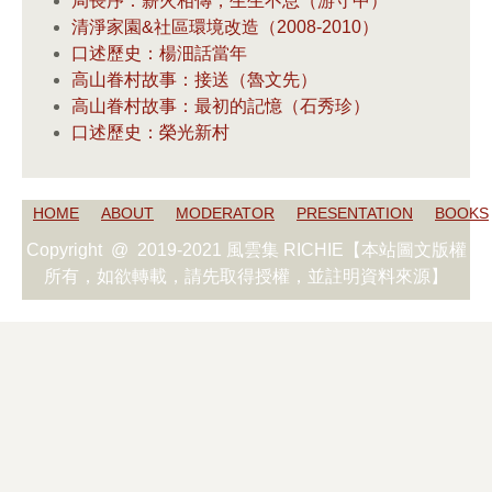
局長序：薪火相傳，生生不息（游守中）
清淨家園&社區環境改造（2008-2010）
口述歷史：楊沺話當年
高山眷村故事：接送（魯文先）
高山眷村故事：最初的記憶（石秀珍）
口述歷史：榮光新村
HOME
ABOUT
MODERATOR
PRESENTATION
BOOKS
Copyright @ 2019-2021 風雲集 RICHIE【本站圖文版權
所有，如欲轉載，請先取得授權，並註明資料來源】