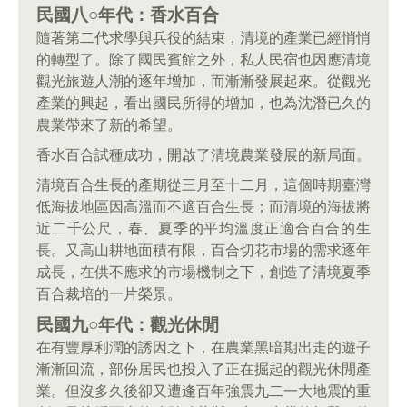
民國八○年代：香水百合
隨著第二代求學與兵役的結束，清境的產業已經悄悄
的轉型了。除了國民賓館之外，私人民宿也因應清境
觀光旅遊人潮的逐年增加，而漸漸發展起來。從觀光
產業的興起，看出國民所得的增加，也為沈潛已久的
農業帶來了新的希望。
香水百合試種成功，開啟了清境農業發展的新局面。
清境百合生長的產期從三月至十二月，這個時期臺灣
低海拔地區因高溫而不適百合生長；而清境的海拔將
近二千公尺，春、夏季的平均溫度正適合百合的生
長。又高山耕地面積有限，百合切花市場的需求逐年
成長，在供不應求的市場機制之下，創造了清境夏季
百合裁培的一片榮景。
民國九○年代：觀光休閒
在有豐厚利潤的誘因之下，在農業黑暗期出走的遊子
漸漸回流，部份居民也投入了正在掘起的觀光休閒產
業。但沒多久後卻又遭逢百年強震九二一大地震的重