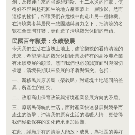
創，及接踵而來的強颱碧莉斯、七二水災的打擊，使
得好不容易起死回生的地方產業蒙上一層陰影。然而
這樣的挫折，卻讓我們在危機中創造出另一種轉機。
在清境業者與居民一致團結與努力之下，把清境的名
號在全臺灣打響，更創造了清境觀光休閒的奇蹟。
民國百年願景：永續發展
今天我們生活在這塊土地上，儘管樂觀的看待清境的
未來，希望清境的觀光休閒產業及特有的高冷農產業
有永續發展的願景。然而我們也必須誠實面對與深切
省思，清境長期以來發展的矛盾與衝突。包括：
一、新移民與原居民（榮義民）對這塊土地認同的差
異，所產生的衝突。
二、政府高山保育政策與清境產業發展方向的矛盾。
三、原居民傳統的生活，面對產業快速發展與競爭而
產生的衝擊，沖淡我們原有生活的溫暖人情，更使得
我們極欲保存的文化傳承更加困難。
在此，謹願所有的清境人能放下成見，為社區的美好