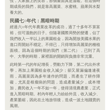
悅，大家臉上的笑容，那個畫面真是溫暖。在這個時
期成長的我們，就是靠高麗菜、水蜜桃、蘋果與水梨
養大的。
民國七○年代：黑暗時期
經過六○年代年農業改革的成功，過了十多年不算富
裕，但可溫飽的日子。但隨著國際局勢的變遷，佔了
我們收入一半以上的果園租金，因為開放美國水果的
進口而開始不穩定。不得已，只得增加高麗菜的種植
面積。因為這個時期的我們（第二代），已到了高
中、大學的時期，家裡面的開銷與負擔非常沈重。
此時第一代的年紀增長，勞動力下降，第二代出外求
學，再加上果園租金收入減少；卻又屋漏偏逢連夜
雨，高麗菜因為多年連作的問題，而產生了耕作障
礙，尤其是根瘤病的問題，造成產量減少，成本增
加，農民收入一年不如一年，使得清境農產業，正式
進入黑暗時期。村內年輕人力紛紛外流，收入減少、
產業萎縮，因此在土地放領後，造成一波土地賤賣的
風潮。