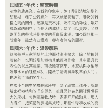
民國五○年代：墾荒時期
清境的農產業，在我的印象中，除了剛到清境初期的
墾荒期，種了些雜糧外，再來就是養豬了。養豬與雜
糧之間的關係，應該是賣不掉、吃不完的雜糧，剛好
成為豬的飼料；而長大的成豬，除了可以賣錢，又成
為困苦的墾荒時期主要的蛋白質來源。如今回想那一
段童年，雖然有些模糊，卻有者無名的甜蜜。
民國六○年代：溫帶蔬果
隨著每戶人家開墾的土地面積漸漸擴大，除了雜糧與
養豬外，也開始增加種植其他經濟作物，其中最具代
表性的就是高麗菜。而後隨著蘋果、水蜜桃與水梨等
溫帶水果的種植成功，開啟了清境農業改革的大門，
也改善了我們的生活。
在國小至國中的成長階段裡，除了讀書上課外，就是
幫家裡種植和管理高麗菜，並且照顧在菜園裡慢慢長
大的果樹。每到蔬菜收成時，家家戶戶總動員，用人
力揹扛，把菜揹到廣場集貨時，那種忙碌和收成的喜