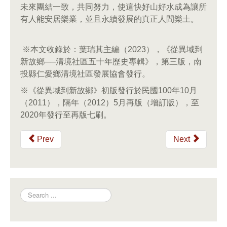
未來團結一致，共同努力，使這快好山好水成為讓所
有人能安居樂業，並且永續發展的真正人間樂土。
※本文收錄於：葉瑞其主編（2023），《從異域到
新故鄉──清境社區五十年歷史專輯》，第三版，南
投縣仁愛鄉清境社區發展協會發行。
※《從異域到新故鄉》初版發行於民國100年10月
（2011），隔年（2012）5月再版（增訂版），至
2020年發行至再版七刷。
Prev
Next
Search