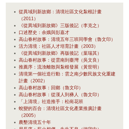
從異域到新故鄉：清境社區文化紮根計畫
（2011）
《從異域到新故鄉》三版後記（李克之）
口述歷史：余娥與彭嘉才
高山眷村故事：清境五年三班同學會（魯文印）
活力清境：社區人才培育計畫（2003）
《從異域到新故鄉》再版後記（葉瑞其）
高山眷村故事：從雲南到臺灣（吳文良）
推薦序：流渙離散與紮根發展（黃世明）
清境第一個社造行動：雲之南少數民族文化重建
計畫（2002）
高山眷村故事：回鄉（魯文印）
高山眷村故事：從漢人到彝人（魯文印）
「上清境」社造推手：松崗花班
蛻變的百合：清境社區文化產業推廣計畫
（2005）
農墾清境五十年