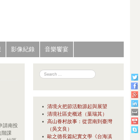
Slide Panel
想
影像紀錄
音樂饗宴
Search
清境火把節活動源起與展望
清境社區史概述（葉瑞其）
高山眷村故事：從雲南到臺灣
申請南投
（吳文良）
進階課
歐之德長篇紀實文學《台海滇