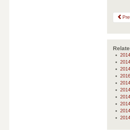
Pre
Relate
20
20
20
20
20
20
20
20
20
201