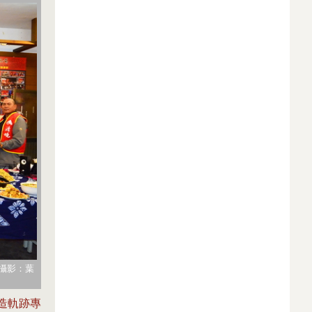
（攝影：葉
造軌跡專