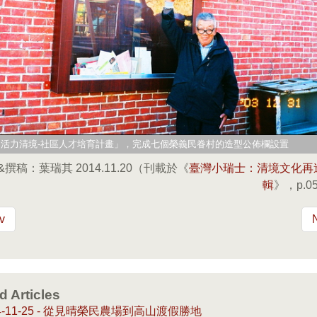
年「活力清境-社區人才培育計畫」，完成七個榮義民眷村的造型公佈欄設置
&撰稿：葉瑞其 2014.11.20（刊載於《
臺灣小瑞士：清境文化再
輯
》，p.05
v
d Articles
14-11-25 - 從見晴榮民農場到高山渡假勝地