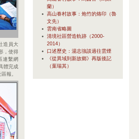
蘭）
高山眷村故事：炮竹的烙印（魯
文先）
雲南省略圖
清境社區營造軌跡（2000-
2014）
社造員大
口述歷史：湯志強談過往雲煙
形，使得
《從異域到新故鄉》再版後記
區連繫網
（葉瑞其）
具體完成
社區報。