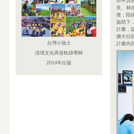
所申請
良、林
後，陸
協助下
計畫，
擴大社
台灣小瑞士
計畫內
清境文化再造軌跡專輯
2014年出版