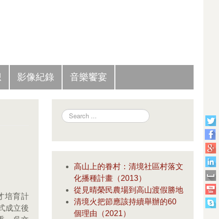
Slide Panel
想
影像紀錄
音樂饗宴
Search
高山上的眷村：清境社區村落文
化播種計畫（2013）
從見晴榮民農場到高山渡假勝地
才培育計
清境火把節應該持續舉辦的60
式成立後
個理由（2021）