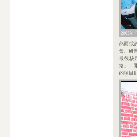
2003
然而或
會、研
最後核
絡」、
的項目