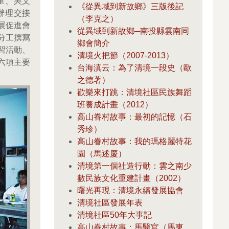
重、吳文
《從異域到新故鄉》三版後記
辦理交接
（李克之）
展促進會
從異域到新故鄉─南投縣雲南同
分工撰寫
鄉會簡介
習活動、
清境火把節（2007-2013）
六項主要
台海滇云：為了清境一段史（歐
之德著）
歡樂來打跳：清境社區民族舞蹈
班養成計畫（2012）
高山眷村故事：最初的記憶（石
秀珍）
高山眷村故事：我的瑪格麗特花
園（馬述慶）
清境第一個社造行動：雲之南少
數民族文化重建計畫（2002）
曙光再現：清境永續發展協會
清境社區發展年表
清境社區50年大事記
高山眷村故事：馬醫官（馬東