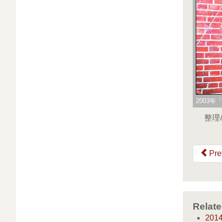
2003
整理
Pre
Relate
20