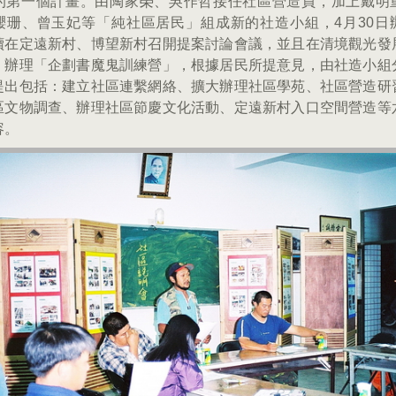
的第一個計畫。由陶家榮、吳作哲接任社區營造員，加上戴明
纓珊、曾玉妃等「純社區居民」組成新的社造小組，4月30日
續在定遠新村、博望新村召開提案討論會議，並且在清境觀光發
，辦理「企劃書魔鬼訓練營」，根據居民所提意見，由社造小組
提出包括：建立社區連繫網絡、擴大辦理社區學苑、社區營造研
區文物調查、辦理社區節慶文化活動、定遠新村入口空間營造等
容。