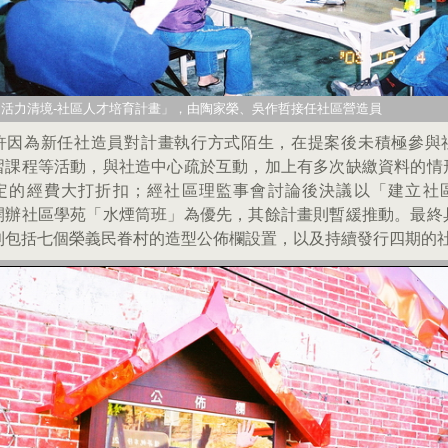
年「活力清境-社區人才培育計畫」，由陶家榮、吳作哲接任社區營造員
許因為新任社造員對計畫執行方式陌生，在提案後未積極參與
習課程等活動，與社造中心疏於互動，加上有多次缺繳資料的情
定的經費大打折扣；經社區理監事會討論後決議以「建立社
開辦社區學苑「水煙筒班」為優先，其餘計畫則暫緩推動。最終
則包括七個榮義民眷村的造型公佈欄設置，以及持續發行四期的