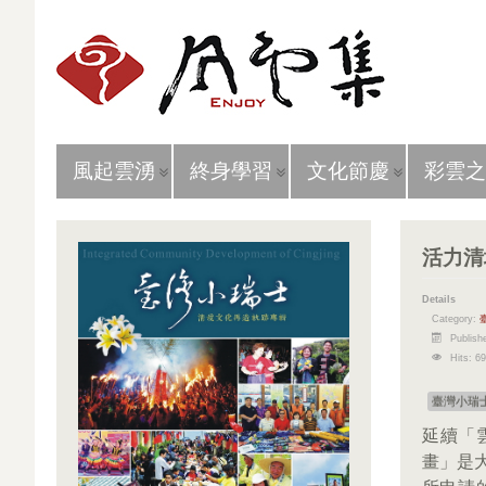
風起雲湧
終身學習
文化節慶
彩雲之
活力清
Details
Category:
Publish
Hits: 6
臺灣小瑞
延續「
畫」是