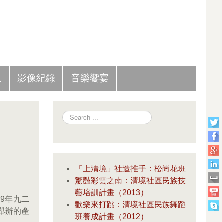
Slide Panel
想
影像紀錄
音樂饗宴
Search
「上清境」社造推手：松崗花班
驚豔彩雲之南：清境社區民族技
藝培訓計畫（2013）
99年九二
歡樂來打跳：清境社區民族舞蹈
舉辦的產
班養成計畫（2012）