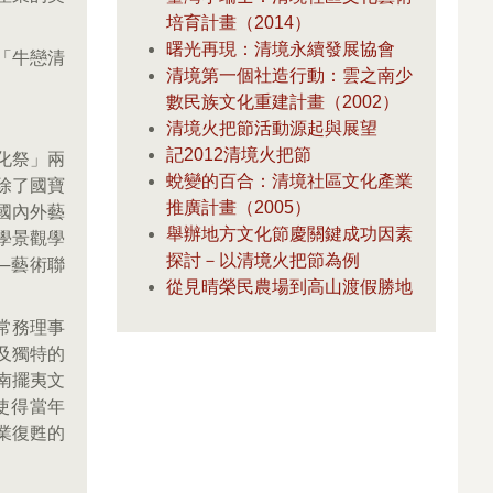
培育計畫（2014）
曙光再現：清境永續發展協會
「牛戀清
清境第一個社造行動：雲之南少
數民族文化重建計畫（2002）
清境火把節活動源起與展望
記2012清境火把節
化祭」兩
蛻變的百合：清境社區文化產業
除了國寶
推廣計畫（2005）
國內外藝
舉辦地方文化節慶關鍵成功因素
學景觀學
探討－以清境火把節為例
─藝術聯
從見晴榮民農場到高山渡假勝地
常務理事
及獨特的
南擺夷文
使得當年
產業復甦的