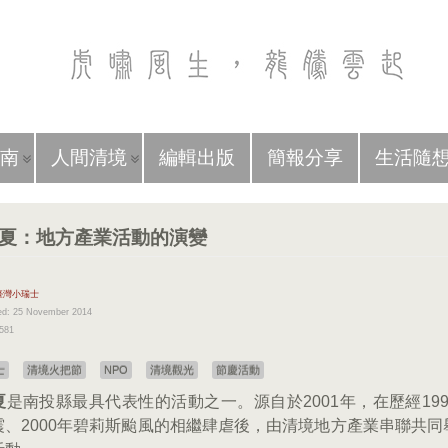
南
人間清境
編輯出版
簡報分享
生活隨
夏：地方產業活動的演變
臺灣小瑞士
ed: 25 November 2014
1581
士
清境火把節
NPO
清境觀光
節慶活動
夏
是南投縣最具代表性的活動之一。源自於2001年，在歷經19
震、2000年碧莉斯颱風的相繼肆虐後，由清境地方產業串聯共同