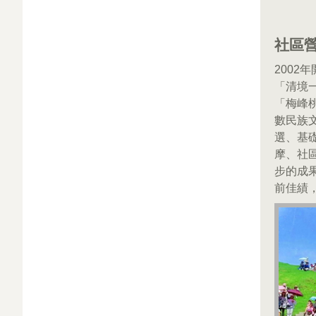
社區
200
「清境
「梅峰
數民族
選、基
摩、社
步的成
前佳績，