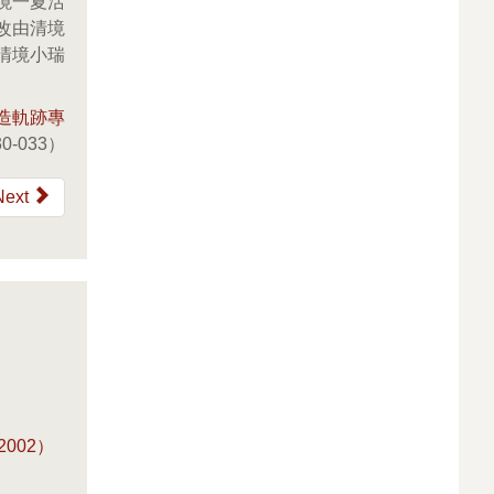
境一夏活
改由清境
清境小瑞
造軌跡專
0-033）
Next
002）