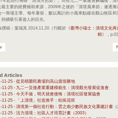
007年起自行籌辦「清境火把節」。而在九二一重建會解編後，清
去最主要的經費補助來源，2009年之後的「清境風車節」遂逐漸
統一商場主導。每年暑假，數以萬計的小風車點綴在觀山牧區和
，持續吸引著遊人的目光。
&撰稿：葉瑞其 2014.11.20（刊載於《
臺灣小瑞士：清境文化再
輯
》，p.03
v
d Articles
14-11-25 - 從見晴榮民農場到高山渡假勝地
14-11-25 - 九二一災後產業重建模範生：清境觀光發展促進會
14-11-25 - 今天不做，明天就會後悔：清境社區發展協會
14-11-25 - 「上清境」社造推手：松崗花班
14-11-25 - 清境第一個社造行動：雲之南少數民族文化重建計畫（2
14-11-25 - 活力清境：社區人才培育計畫（2003）