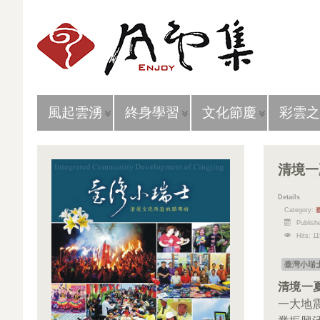
風起雲湧
終身學習
文化節慶
彩雲之
清境一
Details
Category:
Publish
Hits: 1
臺灣小瑞
清境一
一大地