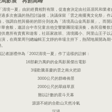
金馬影展 再創高峰
2年「清境一夏」由於經費相對有限，促進會決定由社區居民和業者
經過多次會議的熱烈討論後，決議保留「雲之南擺夷文化祭」作
軸，強調自然與藝術的部分則改為「清境高山金馬影展」。而開
年華會般，邀請台中市兒童吉他交響樂團現場演奏，各民宿餐飲
費供應所有貴賓和遊客，社區家政班、清境國小、阿里山王子以
表演，在商業周刊總編輯王文靜的串場主持下，熱鬧地展開為期
動。
報記者謝禮仲為「2002清境一夏」作了這樣的註解：
16部劇力萬鈞的金馬影展傑出電影
3場歡騰喜慶的雲之南火把節
3000公尺的群峰佈景
2000公尺的翠綠草原
難以計數的星斗天幕
源源不絕的合歡山天然冷氣
沉浸