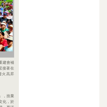
在重建會補
緊接著在
撥火高昇
。
」，捨棄
文化，於