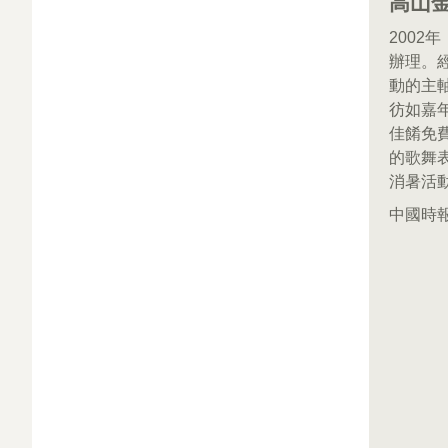
高山
200
辦理。
動的主
彷如嘉
佳餚免
的歌舞
消暑活
中國時