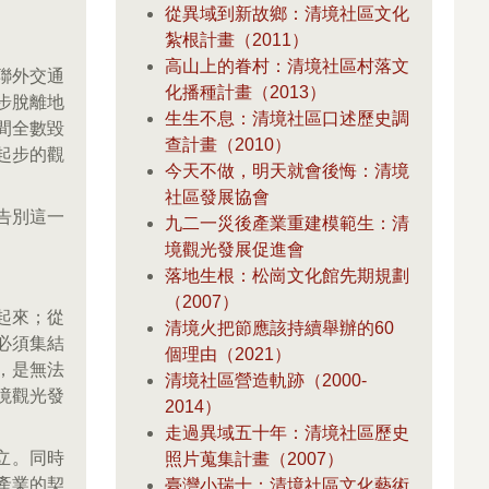
從異域到新故鄉：清境社區文化
紮根計畫（2011）
高山上的眷村：清境社區村落文
聯外交通
化播種計畫（2013）
步脫離地
生生不息：清境社區口述歷史調
間全數毀
查計畫（2010）
起步的觀
今天不做，明天就會後悔：清境
社區發展協會
告別這一
九二一災後產業重建模範生：清
境觀光發展促進會
落地生根：松崗文化館先期規劃
（2007）
起來；從
清境火把節應該持續舉辦的60
必須集結
個理由（2021）
，是無法
清境社區營造軌跡（2000-
境觀光發
2014）
走過異域五十年：清境社區歷史
立。同時
照片蒐集計畫（2007）
產業的契
臺灣小瑞士：清境社區文化藝術