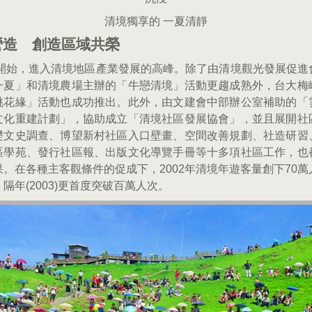
清境獨享的 一夏清靜
營造 創造區域共榮
2年開始，進入清境地區產業發展的高峰。除了由清境觀光發展促進
一夏」和清境農場主辦的「牛戀清境」活動更趨成熟外，台大梅
桃花緣」活動也成功推出。此外，由文建會中部辦公室補助的「
文化重建計劃」，協助成立「清境社區發展協會」，並且展開社
礎文史調查、博望新村社區入口壁畫、空間改善規劃、社造研習
區學苑、發行社區報、出版文化導覽手冊等十多項社區工作，也
果。在各種主客觀條件的促成下，2002年清境年遊客量創下70萬
隔年(2003)更首度突破百萬人次。