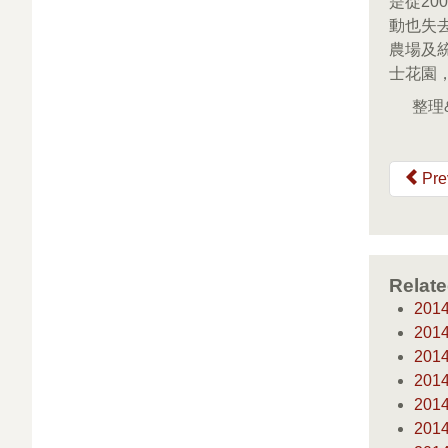
是從2
動也失
農場及
士花園
整理
Pre
Relate
20
20
20
20
20
20