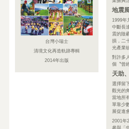
業振興
地震
199
中斷長
震的陰
損，二
台灣小瑞士
光產業
清境文化再造軌跡專輯
對許多
2014年出版
個〝曾
天助
選擇留
觀光的
當地所
單靠少
展促進
200
參與「