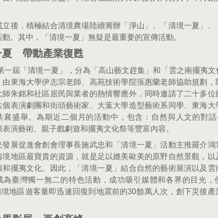
成立後，積極結合清境農場陸續籌辦「淨山」、「清境一夏」、
活動。其中，「清境一夏」無疑是最重要的宣傳活動。
一夏 帶動產業復甦
1年第一屆「清境一夏」，分為「高山藝文趕集」和「雲之南擺夷文
。由東海大學伊志宗老師、高苑技術學院張惠蘭老師協助規劃，
大師朱銘和社區居民與業者的熱情響應外，同時邀請了二十多位
六個表演劇團和街頭藝術家、大葉大學造型藝術系同學、東海大
共襄盛舉。為期近二個月的活動中，包含：自然與人文的對話
頭表演藝術、親子戲劇遊和擺夷文化祭等豐富內容。
光發展促進會創會理事長施武忠和「清境一夏」活動主推羅介鴻
清境地區最寶貴的資源，就是足以媲美歐美的原野自然景觀，以
蹟和擺夷文化。因此，「清境一夏」結合自然的藝術展演以及雲
成為臺灣獨一無二的特色活動，成功吸引媒體和各界的目光，
1)清境地區遊客量即迅速回復到地震前的30餘萬人次，創下災後