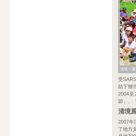
清境一夏活
受SAR
助下辦
200
節」、
清境
200
了地方