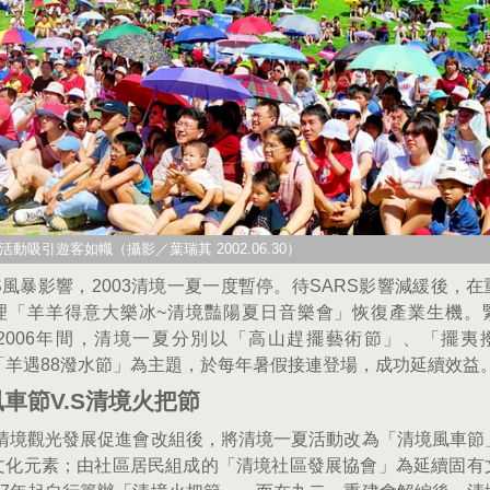
動吸引遊客如幟（攝影／葉瑞其 2002.06.30）
S風暴影響，2003清境一夏一度暫停。待SARS影響減緩後，
理「羊羊得意大樂冰~清境豔陽夏日音樂會」恢復產業生機。
4至2006年間，清境一夏分別以「高山趕擺藝術節」、「擺夷
「羊遇88潑水節」為主題，於每年暑假接連登場，成功延續效益
風車節
V.S
清境火把節
7年清境觀光發展促進會改組後，將清境一夏活動改為「清境風車節
文化元素；由社區居民組成的「清境社區發展協會」為延續固有