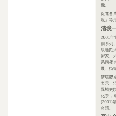
機。
促進會
境」等
清境
200
個系列
級雕刻
術家、
系同學
展、街
清境觀
表示，
異域史
化祭，
(200
奇蹟。