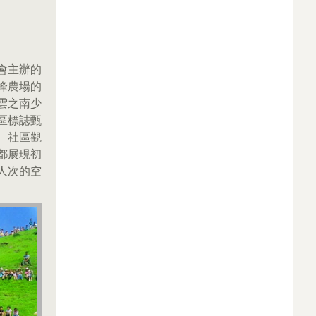
會主辦的
峰農場的
雲之南少
區標誌甄
、社區觀
都展現初
人次的空