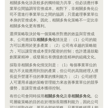
相關多角化涉及較多的獨特能力共享，但必須應付事
業單位間協調等官僚成本。相對下，非相關多角化公
司不需進行事業單位之間的協調，只需處理事業單位
本身的官僚成本。因此，相關多角化策略不一定比非
相關多角化更有獲利。
選擇策略取決於每一個策略所對應的效益與官僚成
本。公司應採取
相關多角化
情況是：（1）公司的能
力可以應用於更多產業；（2）公司有卓越的策略能
力，可以讓官僚成本受到緊密的控制；也許透過鼓勵
創業家精神，或發展出有價值創造精神的組織文化。
採取非相關多角化情況則是：（1）每個事業單位的
能力不太能應用到別的產業，但公司的高階經理人擅
長提升營運不佳的事業的獲利能力；（2）公司經理
人可運用卓越的策略管理能力來改善事業單位的競爭
優勢，並讓官僚成本獲得控制。
有些公司會同時採用
相關多角化
及
非相關多角化
。公
司層級策略的目的在於增加長期獲利能力，因此公司
可以採取任何、甚至全部的策略，只要策略經理人能