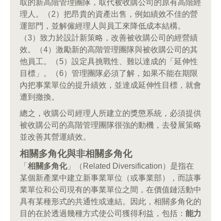
取的新高階管理團隊，取代被收購公司的原有高階經
理人。（2）把昂貴的資產出售，例如績效不佳的營
運部門，並解僱經理人與員工來降低成本結構。
（3）致力於設計新策略，改善被收購公司的經營績
效。（4）激勵新的高階管理團隊與被收購公司的其
他員工。（5）設定具挑戰性、難以達成的「延伸性
目標」。（6）管理團隊必須了解，如果不能在期限
內把事業單位的提升績效，並達成延伸性目標，就會
遭到撤換。
總之，收購公司經理人所建立的獎懲系統，必須提供
被收購公司的高階管理團隊很強的動機，去發展策略
並改善其營運績效。
相關多角化與非相關多角化
「
相關多角化
」（Related Diversification）是指在
某個新產業中建立新事業單位（或事業部），而該事
業單位和公司現有的事業單位之間，在價值鏈活動中
具有某種形式的共通性或連結。因此，相關多角化的
目的在於透過幾種方式使公司獲得利益，包括：
能力