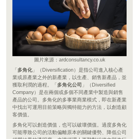
圖片來源：ardconsultancy.co.uk
「
多角化
」（Diversification）是指公司進入核心產
業或原產業之外的新產業，以生產、銷售新產品，並
獲取利潤的過程。「
多角化公司
」（Diversified
Company）是在兩個或多個不同產業中製造與銷售
產品的公司。多角化的多事業商業模式，即在新產業
中找出可運用目前策略與獨特能力的方法，以創造顧
客價值。
多角化可以創造價值，也可以破壞價值。過度多角化
可能導致公司的活動偏離原本的關鍵優勢、降低公司