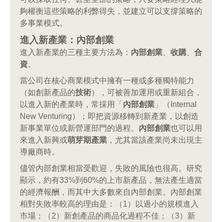
夠權衡這些策略的利弊得失，並建立可以支撐策略的
多事業模式。
進入新產業：內部創業
進入新產業的三種主要方法為：
內部創業
、
收購
、
合
資
。
當公司在核心商業模式中擁有一種或多種獨特能力
（如創新產品的
技術
），可被善加運用或重新組合，
以進入新的產業時，常採用「
內部創業
」（Internal
New Venturing）；即把資源移轉到新產業，以創造
新事業單位或新營運部門的過程。
內部創業
也可以用
來進入新興或
萌芽期產業
，尤其當該產業尚未出現主
導廠商時。
儘管內部創業相當受歡迎，失敗的風險也很高。研究
顯示，約有33%到60%的上市新產品，無法產生適當
的經濟報酬，而其中大多數來自內部創業。內部創業
相對失敗率較高的理由是：（1）以過小的規模進入
市場；（2）新創產品的商品化過程不佳；（3）新