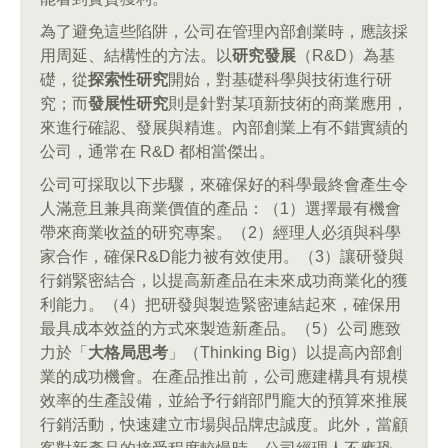
為了避免這些陷阱，公司在管理內部創業時，應該採
用周延、結構性的方法。以
研究發展
（R&D）為基
礎，從
探索性研究
開始，對基礎科學與技術進行研
究；而
發展性研究
則是針對某項新技術的商業應用，
來進行確認、發展與精進。內部創業上有不錯實績的
公司，通常在 R&D 都相當傑出。
公司可採取以下步驟，來確保好的科學最終會產生令
人滿意且兼具商業價值的產品：（1）選擇最有機會
帶來商業收益的研究專案。（2）經理人必須與科學
家合作，確保R&D能力被有效使用。（3）讓研發與
行銷緊密結合，以提高新產品在未來成功商業化的獲
利能力。（4）把研發與製造緊密連結起來，確保用
最具成本效益的方式來製造新產品。（5）公司應致
力於「
大格局思考
」（Thinking Big）以提高內部創
業的成功機會。在產品推出前，公司應建構具有規模
效率的生產設備，並給予行銷部門龐大的預算來推展
行銷活動，快速建立市場與品牌忠誠度。此外，當顧