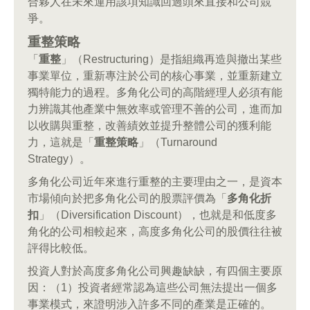
合夥人在未來運用該項知識回過頭來直接和公司競
爭。
重整策略
「
重整
」（Restructuring）是指組織再造與撤出某些
事業單位，重新專注於公司的核心事業，並重新建立
獨特能力的過程。多角化公司的高階經理人必須有能
力辨識其他產業中無效率或管理不善的公司，進而加
以收購與重整，改善績效並提升整體公司的獲利能
力，這就是「
重整策略
」（Turnaround
Strategy）。
多角化公司近年來進行重整的主要理由之一，是資本
市場傾向於把多角化公司的股票評價為「
多角化折
扣
」（Diversification Discount），也就是和低度多
角化的公司相較起來，高度多角化公司的股價往往被
評得比較低。
投資人對於高度多角化公司興趣缺缺，有四個主要原
因：（1）投資者經常認為這些公司無法提出一個多
事業模式，來證明涉入許多不同的產業是正確的。