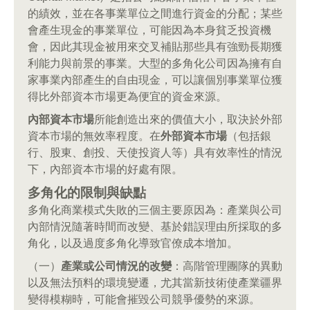
的績效，並在各事業單位之間進行資金的分配；某些
會產生現金的事業單位，可能因為本身貧乏投資機
會，因此其現金被用來交叉補貼那些具有強勁長期獲
利能力與前景的事業。大型的多角化公司因為擁有自
家事業內部產生的自由現金，可以讓個別事業單位獲
得比外部資本市場更為便宜的資金來源。
內部資本市場
所能創造出來的價值大小，取決於外部
資本市場的無效率程度。在
外部資本市場
（包括銀
行、股東、創投、天使投資人等）具有效率性的情況
下，內部資本市場的好處有限。
多角化的限制與缺點
多角化商業模式失敗的三個主要原因為：產業與公司
內部情況隨著時間而改變、基於錯誤理由所採取的多
角化，以及過度多角化導致官僚成本增加。
（一）
產業或公司情況的改變
：高階管理團隊的異動
以及無法預料的環境變遷，尤其當新技術使產業疆界
變得模糊時，可能會摧毀公司競爭優勢的來源。