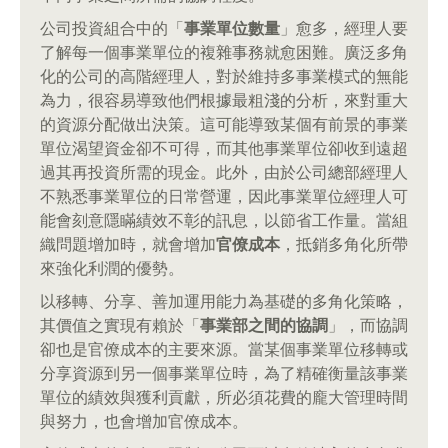
公司投資組合中的「
事業單位數量
」愈多，經理人要
了解每一個事業單位的複雜事務就愈困難。廣泛多角
化的公司的高階經理人，對於維持多事業模式的無能
為力，很容易導致他們根據最粗淺的分析，來對重大
的資源分配做出決策。這可能導致某個有前景的事業
單位渴望資金卻不可得，而其他事業單位卻收到遠超
過其再投資所需的現金。此外，由於公司總部經理人
不熟悉事業單位的日常營運，因此事業單位經理人可
能會刻意隱瞞績效不彰的訊息，以節省工作量。當組
織問題增加時，就會增加
官僚成本
，抵銷多角化所帶
來強化利潤的優勢。
以移轉、分享、善加運用能力為基礎的多角化策略，
其價值之實現有賴於「
事業部之間的協調
」，而協調
卻也是官僚成本的主要來源。當某個事業單位移轉或
分享資源到另一個事業單位時，為了精確衡量該事業
單位的績效與獲利貢獻，所必須花費的龐大管理時間
與努力，也會增加官僚成本。