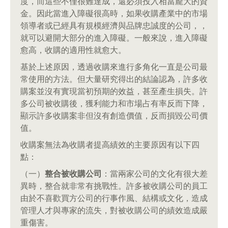
度，而這些不僅很難達成，還必須投入相當龐大的資
金。因此當進入障礙很高時，如果收購產業中的市場
領導者或已經具有規模經濟與品牌忠誠度的公司，，
就可以避開大部分的進入障礙。一般來說，進入障礙
愈高，收購的適用性就愈大。
基於上述原因，透過收購來進行多角化一直是公司最
常使用的方法。但大量研究得出的結論認為，許多收
購案並沒有實現當初預期的效益，甚至產生損失。許
多公司被收購後，獲利能力和市場占有率反而下降，
顯示許多收購案非但沒有創造價值，反而損毀公司價
值。
收購案無法為收購者提高績效的主要原因有以下四
點：
（一）
整合被收購公司
：當兩家公司的文化有很大差
異時，整合就非常有挑戰性。許多被收購公司的員工
由於不喜歡買方公司的行事作風、結構或文化，造成
管理人才與專家的流失，對被收購公司的績效造成嚴
重傷害。