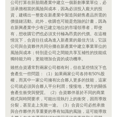
公司打算在胚胎期產業中建立一個新創事業單位，必
須承擔相當的風險與成本，因為必須投入龐大的投
資，建構出一整套在新產業中製造與銷售產品所需的
價值鏈活動。此外，收購也可能是危險的計畫，因為
在新興產業中少有已建立地位的市場領導者，即使
有，想收購它們也必須支付極為昂貴的代價。在這種
情況下，合資往往成為進入新產業的最佳方法，它該
公司與合資夥伴共同分攤在新產業中建立事業單位的
風險與成本；特別是公司之間能共享互補性的技能或
獨特能力時，更能增加合資的成功機率。
雖然合資通常對兩家公司都有利，但在某些情況下也
會產生一些問題：（1）如果兩家公司各持有50%股
權，而其中一家公司擁有比合夥人更多的技能，這家
公司就必須與合夥人平分利潤；慢慢地，雙方的關係
會產生衝突與變質。（2）合資夥伴基於不同的商業
模式與時間要求，可能出現執行上的衝突，因而導致
分裂，甚至走上失敗一途。（3）合資公司必然承擔
與合作夥伴共享重要的專有知識的風險，這可能導致