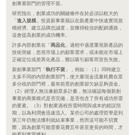
創事業部門的管理不當。
研究指出，創業成功的關鍵條件在於必須以較大的
「
進入規模
」投資新事業藉以在新產業中快速實現規
模經濟、建立品牌忠誠度，並獲得較佳的配銷通路，
這會提高創業的成功機率。
許多內部創業在「
商品化
」過程中過度重視新產品的
技術突破，忽視市場上的顧客需求，或未能在市場上
正確定位或差異化產品，難以吸引顧客而宣告失敗。
新創事業部門「
執行不當
」，例如：（1）同時建立
太多不同的內部創業部門，使大量現金流量耗費在眾
多分歧的部門裡，最有前景的創業卻欠缺足夠資金。
（2）經理人無法兼顧眾多計畫，無法確認每個新創
事業的商業模式是否完備，是否包含了所有成功所需
的要素。（3）對創業過程所需時間與成本的錯誤預
期，以為利潤會迅速流入。某些公司的處理哲學是到
第三年仍無法獲利就結束事業，然而這可能不切實
際，因為創業可能需要花費五年甚至更長的時間，才
能看到實質獲利。