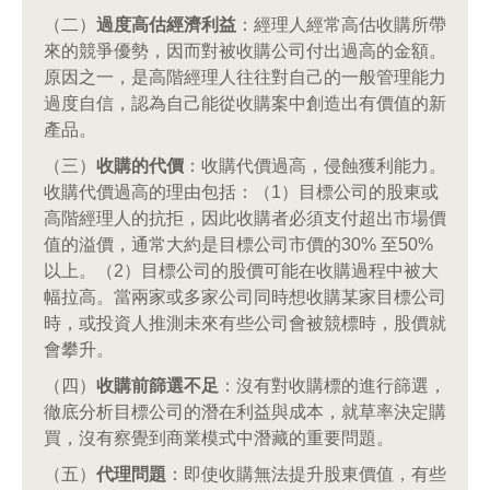
（二）
過度高估經濟利益
：經理人經常高估收購所帶
來的競爭優勢，因而對被收購公司付出過高的金額。
原因之一，是高階經理人往往對自己的一般管理能力
過度自信，認為自己能從收購案中創造出有價值的新
產品。
（三）
收購的代價
：收購代價過高，侵蝕獲利能力。
收購代價過高的理由包括：（1）目標公司的股東或
高階經理人的抗拒，因此收購者必須支付超出市場價
值的溢價，通常大約是目標公司市價的30% 至50%
以上。（2）目標公司的股價可能在收購過程中被大
幅拉高。當兩家或多家公司同時想收購某家目標公司
時，或投資人推測未來有些公司會被競標時，股價就
會攀升。
（四）
收購前篩選不足
：沒有對收購標的進行篩選，
徹底分析目標公司的潛在利益與成本，就草率決定購
買，沒有察覺到商業模式中潛藏的重要問題。
（五）
代理問題
：即使收購無法提升股東價值，有些