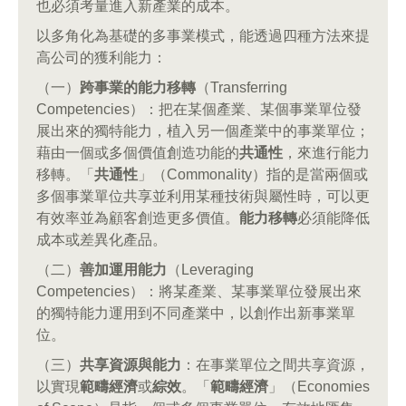
也必須考量進入新產業的成本。
以多角化為基礎的多事業模式，能透過四種方法來提
高公司的獲利能力：
（一）
跨事業的能力移轉
（Transferring
Competencies）：把在某個產業、某個事業單位發
展出來的獨特能力，植入另一個產業中的事業單位；
藉由一個或多個價值創造功能的
共通性
，來進行能力
移轉。「
共通性
」（Commonality）指的是當兩個或
多個事業單位共享並利用某種技術與屬性時，可以更
有效率並為顧客創造更多價值。
能力移轉
必須能降低
成本或差異化產品。
（二）
善加運用能力
（Leveraging
Competencies）：將某產業、某事業單位發展出來
的獨特能力運用到不同產業中，以創作出新事業單
位。
（三）
共享資源與能力
：在事業單位之間共享資源，
以實現
範疇經濟
或
綜效
。「
範疇經濟
」（Economies