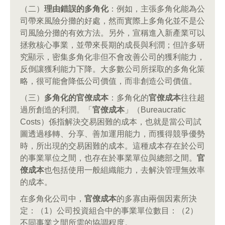
（二）
理由錯誤的多角化
：例如，主張多角化能為公
司帶來風險分攤的好處，然而實際上多角化並不是公
司風險分攤的有效方法。另外，宣稱進入新產業可以
拯救核心事業，並帶來長期的成長與利潤；但許多研
究顯示，密集多角化非但不會改善公司的獲利能力，
反倒讓獲利能力下降。大多數公司所採取的多角化策
略，很可能會降低公司價值，而非創造公司價值。
（三）
多角化的官僚成本
：多角化的
官僚成本
往往超
過所創造的利潤。「
官僚成本
」（Bureaucratic
Costs）係指解決交易困難的成本，也就是當公司試
圖透過移轉、分享、善加運用能力，而獲得競爭優勢
時，所出現的交易困難的成本。這種成本存在於公司
的事業單位之間，也存在於事業單位與總部之間。
官
僚成本
也包括使用一般組織能力，去解決管理無效率
的成本。
在多角化公司中，
官僚成本
的多寡由兩個因素所決
定：（1）公司投資組合中的事業單位數目：（2）
不同事業之間所需的協調程度。