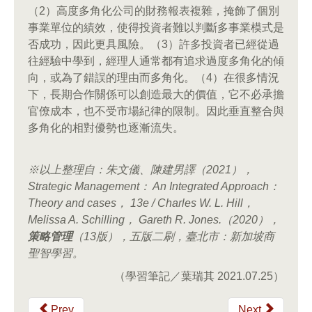
（2）高度多角化公司的財務報表複雜，掩飾了個別
事業單位的績效，使得投資者難以判斷多事業模式是
否成功，因此更具風險。（3）許多投資者已經從過
往經驗中學到，經理人通常都有追求過度多角化的傾
向，或為了錯誤的理由而多角化。（4）在很多情況
下，長期合作關係可以創造最大的價值，它不必承擔
官僚成本，也不受市場紀律的限制。因此垂直整合與
多角化的相對優勢也逐漸流失。
※以上整理自：朱文儀、陳建男譯（
2021
），
Strategic Management
：
An Integrated Approach
：
Theory and cases
，
13e / Charles W. L. Hill
，
Melissa A. Schilling
，
Gareth R. Jones.
（
2020
），
策略管理
（
13
版），五版二刷，臺北市：新加坡商
聖智學習。
（學習筆記／葉瑞其 2021.07.25）
Prev
Next