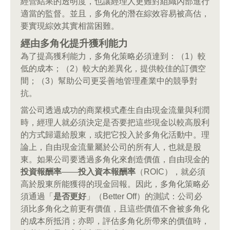
經營結果的透明度，也讓經理人更難對組織內部進行
適當的監督。並且，多角化的潛在綜效容易被高估，
要實現綜效其實相當困難。
經由多角化提升獲利能力
為了提高獲利能力，多角化策略必須達到：（1）較
低的成本；（2）較大的差異化，提供較佳的訂價空
間；（3）幫助公司更妥善地管理產業中的競爭對
抗。
當公司透過成功的商業模式產生自由現金流量與利潤
時，經理人就必須決定是否要把這些現金以較高股利
的方式歸還給股東，或把它投入於多角化活動中。理
論上，自由現金流量屬於公司的所有人，也就是股
東。如果公司要透過多角化來創造價值，自由現金的
投資報酬率
——
投入資本報酬率
（ROIC），就必須
高於股東所能獲得的現金回報。因此，多角化策略必
須通過「
是否更好
」（Better Off）的測試：公司必
須比多角化之前更有價值，且這些價值不會被多角化
的成本所抵消；亦即，評估多角化所帶來的價值時，