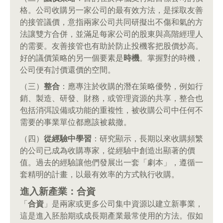
格。公司收購另一家公司的最有效方法，是採取友善
的接管議價，意指兩家公司共同研擬出不傷和氣的方
法讓雙方合併，並滿足每家公司的股東與高階經理人
的需要。友善接管也有助於防止投機客把股價炒高。
好的議價策略的另一個要素是
時機
。掌握對的時機，
公司便有討價還價的空間。
（三）
整合
：應專注於收購的潛在策略優勢，例如行
銷、製造、研發、財務，或管理資源的共享，整合也
包括消弭設備或功能的重複性，被收購公司中任何不
需要的事業單位都應該被裁撤。
（四）
從經驗中學習
：研究顯示，長期以來收購頻繁
的公司已成為收購專家，從經驗中創造出顯著的價
值。過去的經驗讓他們發展出一套「劇本」，遵循一
套精明的計畫，以最有效率的方式執行收購。
進入新產業：合資
「
合資
」是兩家或更多公司集中資源以建立新事業，
這是進入胚胎期或成長期產業最常使用的方法。假如