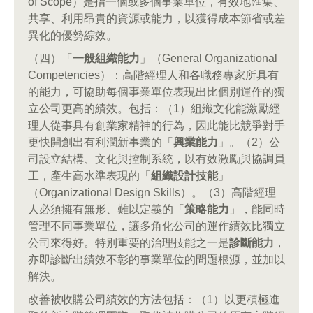
of Scope）是指一個或多個事業單位，有效地匯集、
共享、利用昂貴的資源或能力，以獲得成本節省或差
異化的優勢綜效。
（四）「
一般組織能力
」（General Organizational
Competencies）：高階經理人和各職務專家所具有
的能力，可協助每個事業單位表現出比個別運作的獨
立公司更高的績效。包括：（1）組織文化能激勵經
理人從事具有創業家精神的行為，因此能比競爭對手
更快開創出有利潤新事業的「
興業能力
」。（2）公
司設立結構、文化與控制系統，以有效激勵與協調員
工，產生高水準表現的「
組織設計技能
」
（Organizational Design Skills）。（3）高階經理
人必須擁有無形、難以定義的「
策略能力
」，能同時
管理不同事業單位，讓多角化公司的運作績效比獨立
公司來得好。特別重要的治理技能之一是
診斷能力
，
亦即診斷出績效不彰的事業單位的問題根源，並加以
解決。
改善被收購公司績效的方法包括：（1）以更積極進