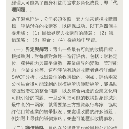
經理人可能為了自身利益而追求多角化成長，即「
代
理問題
」。
為了避免陷阱，公司必須依照一套方法來選擇收購目
標、評估潛在的收購案，以確保成功。以下為四個主
要步驟：（1）目標界定與收購前的篩選；（2）議
價策略；（3）整合；（4）從經驗中學習。
（一）
界定與篩選
：選出一些最有可能的收購目標，
根據準則，對每個對象逐一進行評估。包括：財務定
位、獨特能力與競爭優勢、產業疆界的變動、管理能
力、企業文化等。這些評估有助於收購者進行詳細的
SWOT分析，找出最佳的收購標的。例如，評估兩家
公司結合後可能達到的規模經濟與範疇經濟，能協助
發掘出潛在的整合問題，以及整合兩邊的企業文化時
可能引發的問題。一旦公司把可能的收購對象篩減到
最中意的一兩家，就需要第三方投資銀行專家，協助
評估目前產業的競爭狀況，並處理收購的許多議題，
例如選出最佳的議價策略，並盡可能壓低收購價格。
（二）
議價策略
：目的在於降低支付給目標公司的價